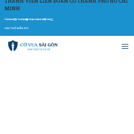
THÀNH VIÊN LIÊN ĐOÀN CỜ THÀNH PHỐ HỒ CHÍ
MINH
Facebook
Youtube
Map-marker-alt
User
HỌC THỬ MIỄN PHÍ