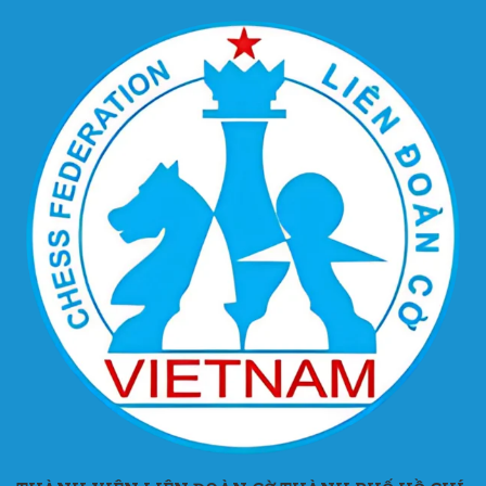
HỌC PHÍ QUẬN BÌNH
THẠNH
Trang chủ
»
Học Phí
»
Học Phí Quận Bình Thạnh
There are no available posts!