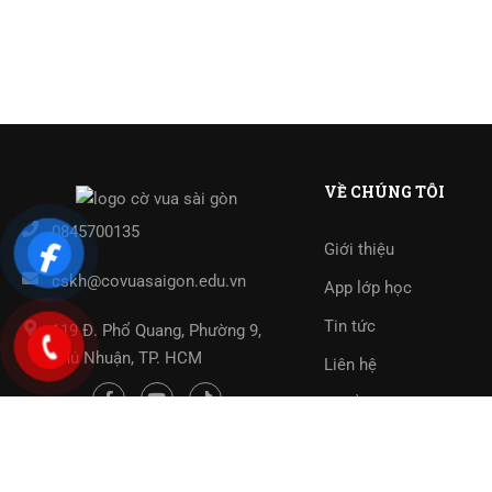
VỀ CHÚNG TÔI
0845700135
Giới thiệu
cskh@covuasaigon.edu.vn
App lớp học
Tin tức
119 Đ. Phổ Quang, Phường 9,
Phú Nhuận, TP. HCM
Liên hệ
Tuyển Dụng