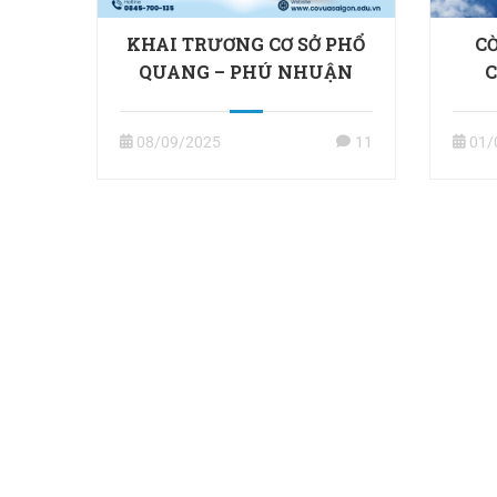
KHAI TRƯƠNG CƠ SỞ PHỔ
C
QUANG – PHÚ NHUẬN
C
08/09/2025
11
01/