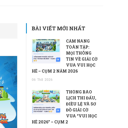
BÀI VIẾT MỚI NHẤT
CẨM NANG
TOÀN TẬP:
MỌI THÔNG
TIN VỀ GIẢI CỜ
VUA VUI HỌC
HÈ – CỤM 2 NĂM 2026
06
Th8
2026
THÔNG BÁO
LỊCH THI ĐẤU,
ĐIỀU LỆ VÀ SƠ
ĐỒ GIẢI CỜ
VUA “VUI HỌC
HÈ 2026” – CỤM 2