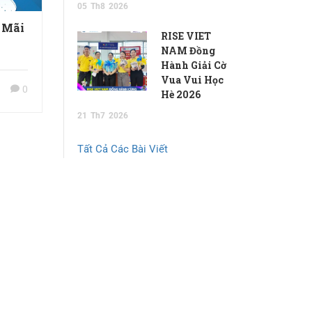
05
Th8
2026
 Mãi
RISE VIET
NAM Đồng
Hành Giải Cờ
Vua Vui Học
0
Hè 2026
21
Th7
2026
Tất Cả Các Bài Viết