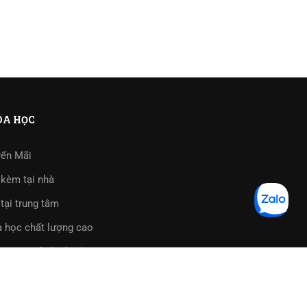
A HỌC
ến Mãi
kèm tại nhà
tại trung tâm
 học chất lượng cao
trực tuyến (Online)
tập phần mềm