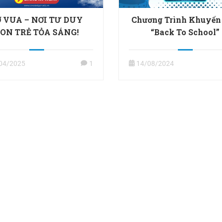
Ờ VUA – NƠI TƯ DUY
Chương Trình Khuyến
ON TRẺ TỎA SÁNG!
“Back To School”
04/2025
1
14/08/2024