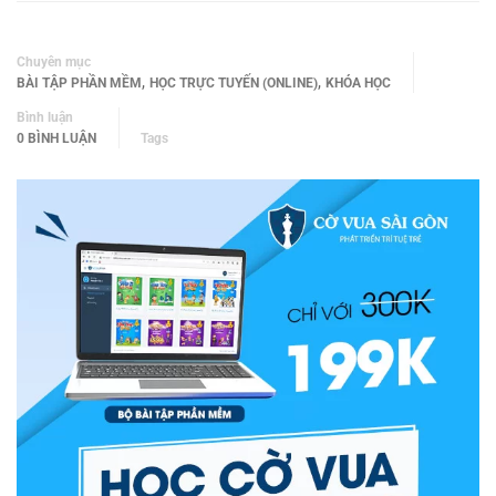
Chuyên mục
,
,
BÀI TẬP PHẦN MỀM
HỌC TRỰC TUYẾN (ONLINE)
KHÓA HỌC
Bình luận
0 BÌNH LUẬN
Tags