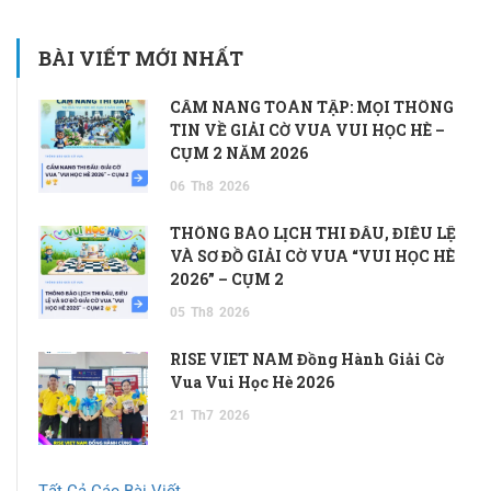
BÀI VIẾT MỚI NHẤT
CẨM NANG TOÀN TẬP: MỌI THÔNG
TIN VỀ GIẢI CỜ VUA VUI HỌC HÈ –
CỤM 2 NĂM 2026
06
Th8
2026
THÔNG BÁO LỊCH THI ĐẤU, ĐIỀU LỆ
VÀ SƠ ĐỒ GIẢI CỜ VUA “VUI HỌC HÈ
2026” – CỤM 2
05
Th8
2026
RISE VIET NAM Đồng Hành Giải Cờ
Vua Vui Học Hè 2026
21
Th7
2026