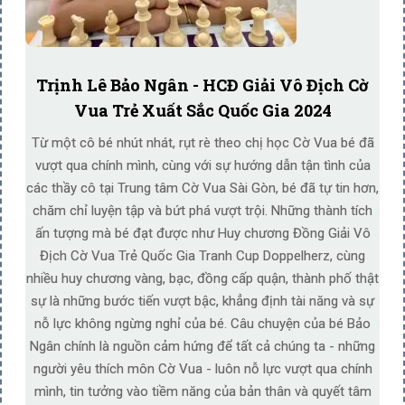
Trịnh Lê Bảo Ngân - HCĐ Giải Vô Địch Cờ
Vua Trẻ Xuất Sắc Quốc Gia 2024
Từ một cô bé nhút nhát, rụt rè theo chị học Cờ Vua bé đã
vượt qua chính mình, cùng với sự hướng dẫn tận tình của
các thầy cô tại Trung tâm Cờ Vua Sài Gòn, bé đã tự tin hơn,
chăm chỉ luyện tập và bứt phá vượt trội. Những thành tích
ấn tượng mà bé đạt được như Huy chương Đồng Giải Vô
Địch Cờ Vua Trẻ Quốc Gia Tranh Cup Doppelherz, cùng
nhiều huy chương vàng, bạc, đồng cấp quận, thành phố thật
sự là những bước tiến vượt bậc, khẳng định tài năng và sự
nỗ lực không ngừng nghỉ của bé. Câu chuyện của bé Bảo
Ngân chính là nguồn cảm hứng để tất cả chúng ta - những
người yêu thích môn Cờ Vua - luôn nỗ lực vượt qua chính
mình, tin tưởng vào tiềm năng của bản thân và quyết tâm