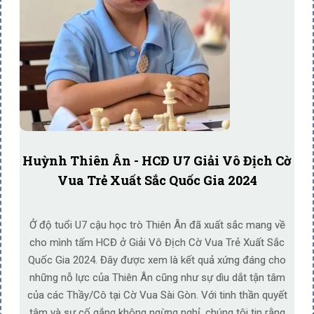
Huỳnh Thiên Ân - HCĐ U7 Giải Vô Địch Cờ
Vua Trẻ Xuất Sắc Quốc Gia 2024
Ở độ tuổi U7 cậu học trò Thiên Ân đã xuất sắc mang về
cho mình tấm HCĐ ở Giải Vô Địch Cờ Vua Trẻ Xuất Sắc
Quốc Gia 2024. Đây được xem là kết quả xứng đáng cho
những nỗ lực của Thiên Ân cũng như sự dìu dắt tận tâm
của các Thầy/Cô tại Cờ Vua Sài Gòn. Với tinh thần quyết
tâm và sự cố gắng không ngừng nghỉ, chúng tôi tin rằng