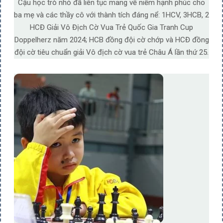
Cậu học trò nhỏ đã liên tục mang về niềm hạnh phúc cho
ba mẹ và các thầy cô với thành tích đáng nể: 1HCV, 3HCB, 2
HCĐ Giải Vô Địch Cờ Vua Trẻ Quốc Gia Tranh Cup
Doppelherz năm 2024; HCB đồng đội cờ chớp và HCĐ đồng
đội cờ tiêu chuẩn giải Vô địch cờ vua trẻ Châu Á lần thứ 25.