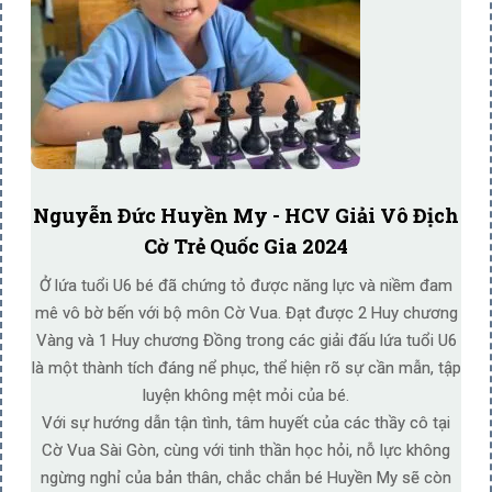
Nguyễn Đức Huyền My - HCV Giải Vô Địch
Cờ Trẻ Quốc Gia 2024
Ở lứa tuổi U6 bé đã chứng tỏ được năng lực và niềm đam
mê vô bờ bến với bộ môn Cờ Vua. Đạt được 2 Huy chương
Vàng và 1 Huy chương Đồng trong các giải đấu lứa tuổi U6
là một thành tích đáng nể phục, thể hiện rõ sự cần mẫn, tập
luyện không mệt mỏi của bé.
Với sự hướng dẫn tận tình, tâm huyết của các thầy cô tại
Cờ Vua Sài Gòn, cùng với tinh thần học hỏi, nỗ lực không
ngừng nghỉ của bản thân, chắc chắn bé Huyền My sẽ còn