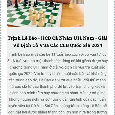
Trịnh Lê Bảo - HCĐ Cá Nhân U11 Nam - Giải
Vô Địch Cờ Vua Các CLB Quốc Gia 2024
Trịnh Lê Bảo một cậu bé 11 tuổi, tiếp xúc với cờ vua từ lúc
5 - 6 tuổi vừa có một thành tích đáng nể khi giành được huy
chương đồng U11 nam ở giải vô địch cờ vua trẻ xuất sắc
quốc gia 2024. Với tư duy chiến thuật sắc bén và khả năng
tập trung cao độ, Lê Bảo đã vượt qua nhiều đối thủ mạnh
từ các clb từ các thành phố để lọt vào trận chung kết và
giành cho mình tấm huy chương cá nhân. Với sự cố gắng
không ngừng nghỉ và sự hướng dẫn tận tình của các huấn
luyện viên tại Cờ Vua Sài Gòn, chúng tôi tin rằng Lê Bảo sẽ
còn gặt hái được nhiều thành tích lớn hơn nữa trong tương