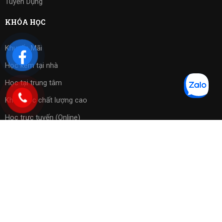
Tuyển Dụng
KHÓA HỌC
Khuyến Mãi
Học kèm tại nhà
Học tại trung tâm
Khóa học chất lượng cao
Học trực tuyến (Online)
Bài tập phần mềm
Copyright 2023 ©
Cờ Vua Sài Gòn