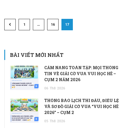
1
…
16
17
BÀI VIẾT MỚI NHẤT
CẨM NANG TOÀN TẬP: MỌI THÔNG
TIN VỀ GIẢI CỜ VUA VUI HỌC HÈ –
CỤM 2 NĂM 2026
06
Th8
2026
THÔNG BÁO LỊCH THI ĐẤU, ĐIỀU LỆ
VÀ SƠ ĐỒ GIẢI CỜ VUA “VUI HỌC HÈ
2026” – CỤM 2
05
Th8
2026