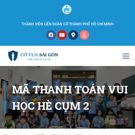
THÀNH VIÊN LIÊN ĐOÀN CỜ THÀNH PHỐ HỒ CHÍ MINH
MÃ THANH TOÁN VUI
HỌC HÈ CỤM 2