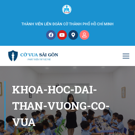
THÀNH VIÊN LIÊN ĐOÀN CỜ THÀNH PHỐ HỒ CHÍ MINH
KHOA-HOC-DAI-
THAN-VUONG-CO-
VUA