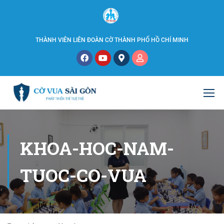
THÀNH VIÊN LIÊN ĐOÀN CỜ THÀNH PHỐ HỒ CHÍ MINH
KHOA-HOC-NAM-
TUOC-CO-VUA