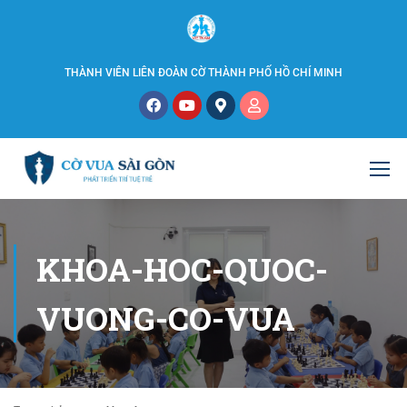
THÀNH VIÊN LIÊN ĐOÀN CỜ THÀNH PHỐ HỒ CHÍ MINH
KHOA-HOC-QUOC-
VUONG-CO-VUA