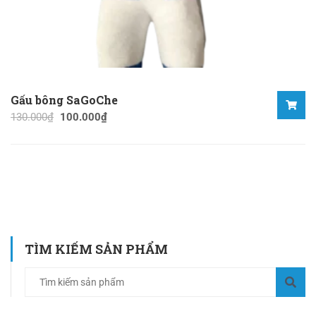
Gấu bông SaGoChe
130.000
₫
100.000
₫
TÌM KIẾM SẢN PHẨM