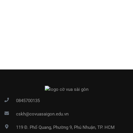
0845700135
cskh@covuasaigon.edu.vn
119 Đ. Phổ Quang, Phường 9, Phú Nhuận, TP. HCM