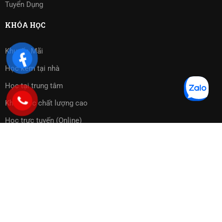
Tuyển Dụng
KHÓA HỌC
Khuyến Mãi
Học kèm tại nhà
Học tại trung tâm
Khóa học chất lượng cao
Học trực tuyến (Online)
Bài tập phần mềm
Copyright 2023 ©
Cờ Vua Sài Gòn