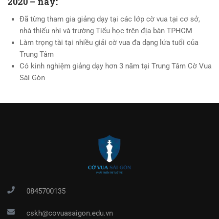
2020 – nay:
Đã từng tham gia giảng dạy tại các lớp cờ vua tại cơ sở,
nhà thiếu nhi và trường Tiểu học trên địa bàn TPHCM
Làm trọng tài tại nhiều giải cờ vua đa dạng lứa tuổi của
Trung Tâm
Có kinh nghiệm giảng dạy hơn 3 năm tại Trung Tâm Cờ Vua
Sài Gòn
0845700135
cskh@covuasaigon.edu.vn