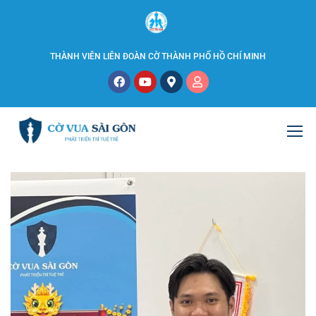
THÀNH VIÊN LIÊN ĐOÀN CỜ THÀNH PHỐ HỒ CHÍ MINH