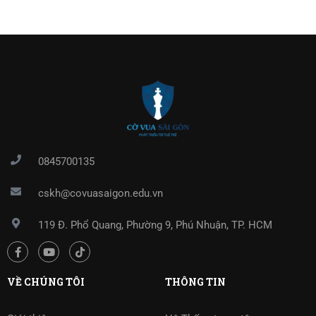
0845700135
cskh@covuasaigon.edu.vn
119 Đ. Phổ Quang, Phường 9, Phú Nhuận, TP. HCM
VỀ CHÚNG TÔI
THÔNG TIN