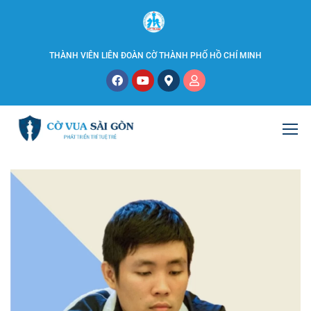
THÀNH VIÊN LIÊN ĐOÀN CỜ THÀNH PHỐ HỒ CHÍ MINH