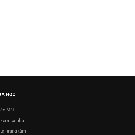
A HỌC
ến Mãi
kèm tại nhà
tại trung tâm