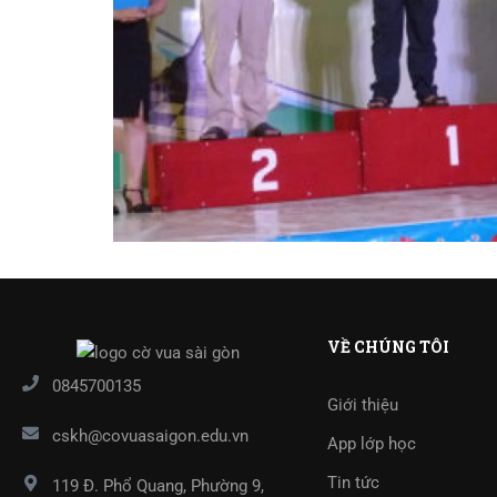
VỀ CHÚNG TÔI
0845700135
Giới thiệu
cskh@covuasaigon.edu.vn
App lớp học
Tin tức
119 Đ. Phổ Quang, Phường 9,