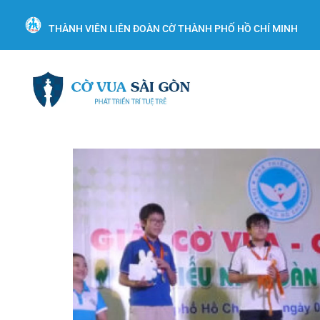
THÀNH VIÊN LIÊN ĐOÀN CỜ THÀNH PHỐ HỒ CHÍ MINH