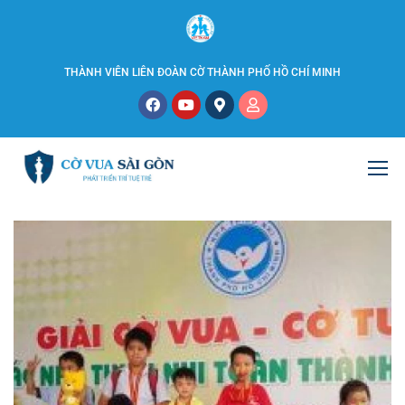
THÀNH VIÊN LIÊN ĐOÀN CỜ THÀNH PHỐ HỒ CHÍ MINH