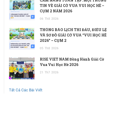
CẨM NANG TOÀN TẬP: MỌI THÔNG
TIN VỀ GIẢI CỜ VUA VUI HỌC HÈ –
CỤM 2 NĂM 2026
06
Th8
2026
THÔNG BÁO LỊCH THI ĐẤU, ĐIỀU LỆ
VÀ SƠ ĐỒ GIẢI CỜ VUA “VUI HỌC HÈ
2026” – CỤM 2
05
Th8
2026
RISE VIET NAM Đồng Hành Giải Cờ
Vua Vui Học Hè 2026
21
Th7
2026
Tất Cả Các Bài Viết