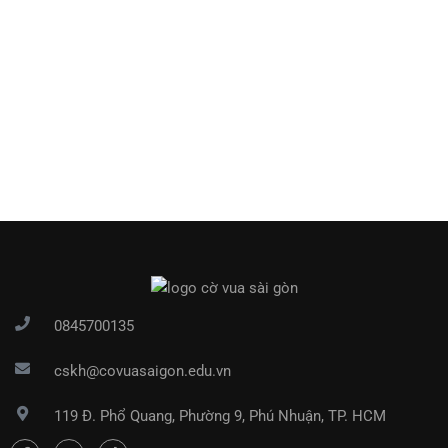
0845700135
cskh@covuasaigon.edu.vn
119 Đ. Phổ Quang, Phường 9, Phú Nhuận, TP. HCM