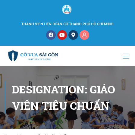
THÀNH VIÊN LIÊN ĐOÀN CỜ THÀNH PHỐ HỒ CHÍ MINH
DESIGNATION: GIÁO
VIÊN TIÊU CHUẨN