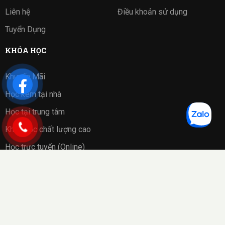
Liên hệ
Điều khoản sử dụng
Tuyển Dụng
KHÓA HỌC
Khuyến Mãi
Học kèm tại nhà
Học tại trung tâm
Khóa học chất lượng cao
Học trực tuyến (Online)
Bài tập phần mềm
Copyright 2023 ©
Cờ Vua Sài Gòn