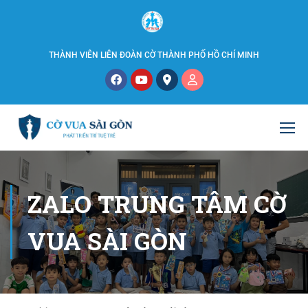
THÀNH VIÊN LIÊN ĐOÀN CỜ THÀNH PHỐ HỒ CHÍ MINH
ZALO TRUNG TÂM CỜ
VUA SÀI GÒN