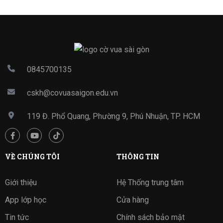
0845700135
cskh@covuasaigon.edu.vn
119 Đ. Phổ Quang, Phường 9, Phú Nhuận, TP. HCM
VỀ CHÚNG TÔI
THÔNG TIN
Giới thiệu
Hệ Thống trung tâm
App lớp học
Cửa hàng
Tin tức
Chính sách bảo mật