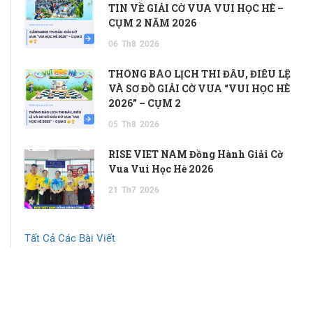
TIN VỀ GIẢI CỜ VUA VUI HỌC HÈ –
CỤM 2 NĂM 2026
06
Th8
2026
THÔNG BÁO LỊCH THI ĐẤU, ĐIỀU LỆ
VÀ SƠ ĐỒ GIẢI CỜ VUA “VUI HỌC HÈ
2026” – CỤM 2
05
Th8
2026
RISE VIET NAM Đồng Hành Giải Cờ
Vua Vui Học Hè 2026
21
Th7
2026
Tất Cả Các Bài Viết