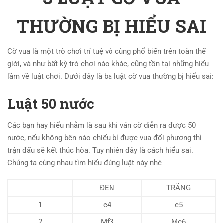
THƯỜNG BỊ HIỂU SAI
Cờ vua là một trò chơi trí tuệ vô cùng phổ biến trên toàn thế
giới, và như bất kỳ trò chơi nào khác, cũng tồn tại những hiểu
lầm về luật chơi. Dưới đây là ba luật cờ vua thường bị hiểu sai:
Luật 50 nước
Các bạn hay hiểu nhằm là sau khi ván cờ diễn ra được 50
nước, nếu không bên nào chiếu bí được vua đối phương thì
trận đấu sẽ kết thúc hòa. Tuy nhiên đây là cách hiểu sai.
Chúng ta cùng nhau tìm hiểu đúng luật này nhé
ĐEN
TRẮNG
1
e4
e5
2
Mf3
Mc6