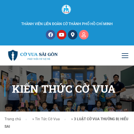
THÀNH VIÊN LIÊN ĐOÀN CỜ THÀNH PHỐ HỒ CHÍ MINH
KIẾN THỨC CỜ VUA
Trang chủ
»
Tin Tức Cờ Vua
»
3 LUẬT CỜ VUA THƯỜNG BỊ HIỂU
SAI