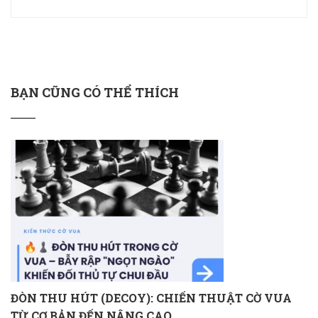
BẠN CŨNG CÓ THỂ THÍCH
ĐÒN THU HÚT (DECOY): CHIẾN THUẬT CỜ VUA
TỪ CƠ BẢN ĐẾN NÂNG CAO