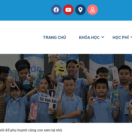
TRANG CHỦ
KHÓA HỌC
HỌC PHÍ
 vời để phụ huynh cùng con xem tại nhà