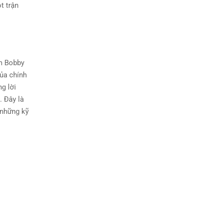
t trận
ếm Bobby
của chính
g lời
. Đây là
 những kỹ