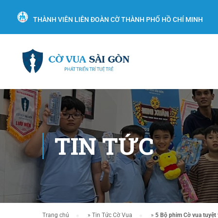
THÀNH VIÊN LIÊN ĐOÀN CỜ THÀNH PHỐ HỒ CHÍ MINH
TIN TỨC
Trang chủ
»
Tin Tức Cờ Vua
»
5 Bộ phim Cờ vua tuyệt