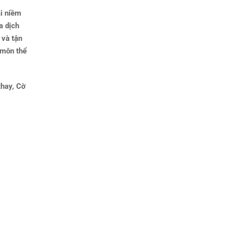
i niềm
a dịch
 và tận
 môn thể
thay, Cờ