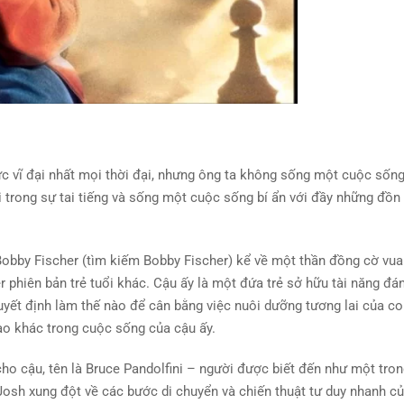
c vĩ ​​đại nhất mọi thời đại, nhưng ông ta không sống một cuộc sốn
i trong sự tai tiếng và sống một cuộc sống bí ẩn với đầy những đồn
Bobby Fischer (tìm kiếm Bobby Fischer) kể về một thần đồng cờ vua 
r phiên bản trẻ tuổi khác. Cậu ấy là một đứa trẻ sở hữu tài năng đá
yết định làm thế nào để cân bằng việc nuôi dưỡng tương lai của c
ào khác trong cuộc sống của cậu ấy.
cho cậu, tên là Bruce Pandolfini – người được biết đến như một tro
 Josh xung đột về các bước di chuyển và chiến thuật tư duy nhanh củ