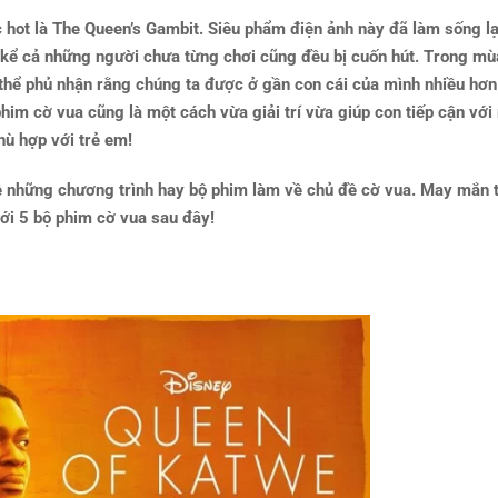
hot là The Queen’s Gambit. Siêu phẩm điện ảnh này đã làm sống lạ
kể cả những người chưa từng chơi cũng đều bị cuốn hút. Trong mù
g thể phủ nhận rằng chúng ta được ở gần con cái của mình nhiều hơn
im cờ vua cũng là một cách vừa giải trí vừa giúp con tiếp cận với
phù hợp với trẻ em!
về những chương trình hay bộ phim làm về chủ đề cờ vua. May mắn 
với 5 bộ phim cờ vua sau đây!