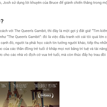
o, Josh sử dụng lời khuyên của Bruce để giành chiến thắng trong mộ
ẻ?
ch với The Queen’s Gambit, thì đây là một gợi ý đắt giá! “Tìm ki
hư “The Queen’s Gambit”: đó là việc đấu tranh với cái tôi quá lớn 
cạnh đó, người ta phải học cách tin tưởng người khác, tiếp thu nhữn
 của các thần đồng trẻ tuổi ở khắp mọi nơi bằng trí tuệ và tài năng
c cho các nhà vô địch cờ vua trẻ tuổi, mà còn thúc đẩy họ trau dồi