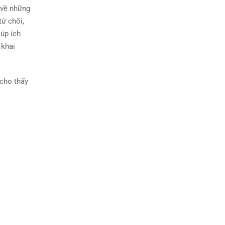
 về những
từ chối,
iúp ích
 khai
 cho thấy