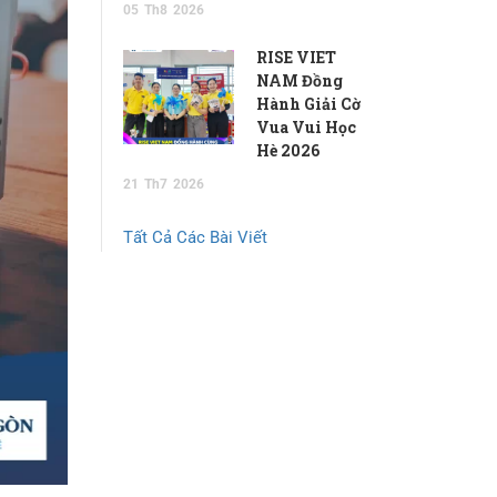
05
Th8
2026
RISE VIET
NAM Đồng
Hành Giải Cờ
Vua Vui Học
Hè 2026
21
Th7
2026
Tất Cả Các Bài Viết