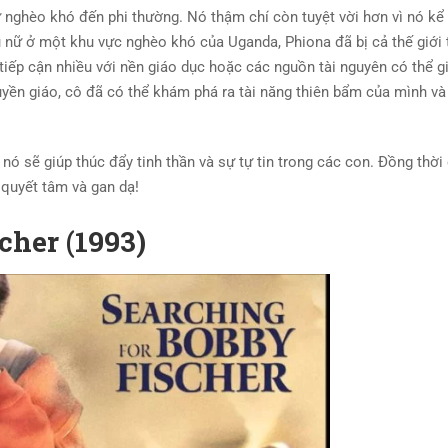
ừ nghèo khó đến phi thường. Nó thậm chí còn tuyệt vời hơn vì nó kể
 nữ ở một khu vực nghèo khó của Uganda, Phiona đã bị cả thế giới 
iếp cận nhiều với nền giáo dục hoặc các nguồn tài nguyên có thể g
uyền giáo, cô đã có thể khám phá ra tài năng thiên bẩm của mình và
nó sẽ giúp thúc đẩy tinh thần và sự tự tin trong các con. Đồng thời
 quyết tâm và gan dạ!
cher (1993)