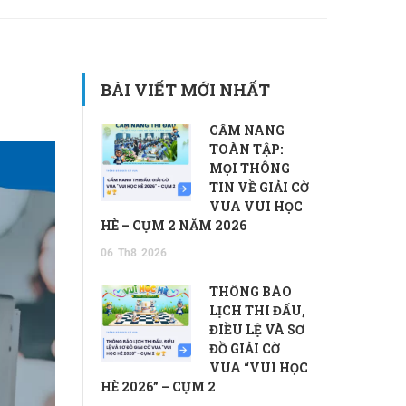
BÀI VIẾT MỚI NHẤT
CẨM NANG
TOÀN TẬP:
MỌI THÔNG
TIN VỀ GIẢI CỜ
VUA VUI HỌC
HÈ – CỤM 2 NĂM 2026
06
Th8
2026
THÔNG BÁO
LỊCH THI ĐẤU,
ĐIỀU LỆ VÀ SƠ
ĐỒ GIẢI CỜ
VUA “VUI HỌC
HÈ 2026” – CỤM 2