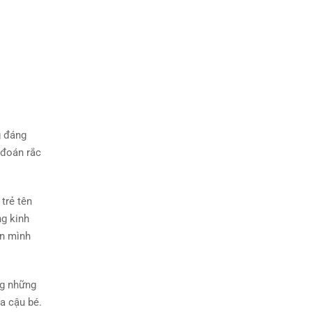
g đáng
 đoán rắc
trẻ tên
ng kinh
on mình
ng những
a cậu bé.