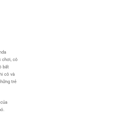
anda
 chơi, cô
ô bất
hi cô và
những trẻ
 của
hó.