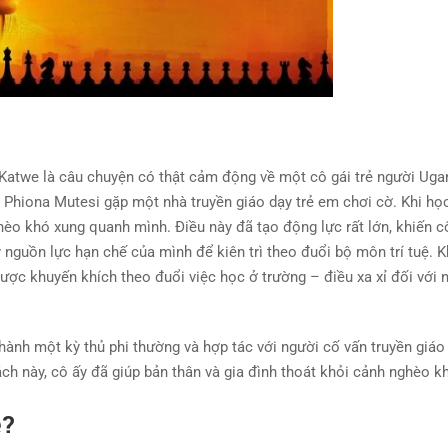
 Katwe là câu chuyện có thật cảm động về một cô gái trẻ người Ug
, Phiona Mutesi gặp một nhà truyền giáo dạy trẻ em chơi cờ. Khi học
hèo khó xung quanh mình. Điều này đã tạo động lực rất lớn, khiến c
 nguồn lực hạn chế của mình để kiên trì theo đuổi bộ môn trí tuệ. K
ược khuyến khích theo đuổi việc học ở trường – điều xa xỉ đối với 
thành một kỳ thủ phi thường và hợp tác với người cố vấn truyền giáo
ch này, cô ấy đã giúp bản thân và gia đình thoát khỏi cảnh nghèo k
ẻ?