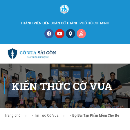
THÀNH VIÊN LIÊN ĐOÀN CỜ THÀNH PHỐ HỒ CHÍ MINH
KIẾN THỨC CỜ VUA
Trang chủ
»
Tin Tức Cờ Vua
»
Bộ Bài Tập Phần Mềm Cho Bé