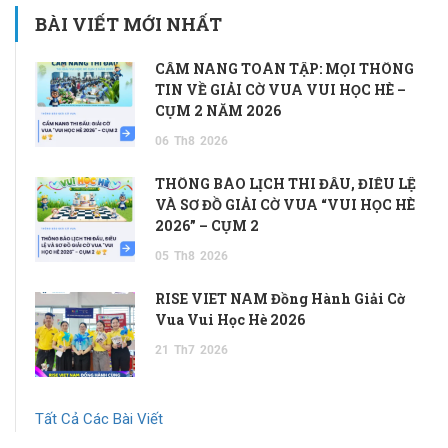
BÀI VIẾT MỚI NHẤT
CẨM NANG TOÀN TẬP: MỌI THÔNG
TIN VỀ GIẢI CỜ VUA VUI HỌC HÈ –
CỤM 2 NĂM 2026
06
Th8
2026
THÔNG BÁO LỊCH THI ĐẤU, ĐIỀU LỆ
VÀ SƠ ĐỒ GIẢI CỜ VUA “VUI HỌC HÈ
2026” – CỤM 2
05
Th8
2026
RISE VIET NAM Đồng Hành Giải Cờ
Vua Vui Học Hè 2026
21
Th7
2026
Tất Cả Các Bài Viết