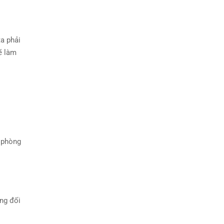
a phải
ẽ làm
 phòng
ông đối