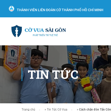
THÀNH VIÊN LIÊN ĐOÀN CỜ THÀNH PHỐ HỒ CHÍ MINH
TIN TỨC
Trang chủ
»
Tin Tức Cờ Vua
»
Cách chặn đòn Tấn Công