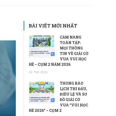
BÀI VIẾT MỚI NHẤT
CẨM NANG
TOÀN TẬP:
MỌI THÔNG
TIN VỀ GIẢI CỜ
VUA VUI HỌC
HÈ – CỤM 2 NĂM 2026
06
Th8
2026
THÔNG BÁO
LỊCH THI ĐẤU,
ĐIỀU LỆ VÀ SƠ
ĐỒ GIẢI CỜ
VUA “VUI HỌC
HÈ 2026” – CỤM 2