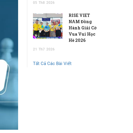
05
Th8
2026
RISE VIET
NAM Đồng
Hành Giải Cờ
Vua Vui Học
Hè 2026
21
Th7
2026
Tất Cả Các Bài Viết