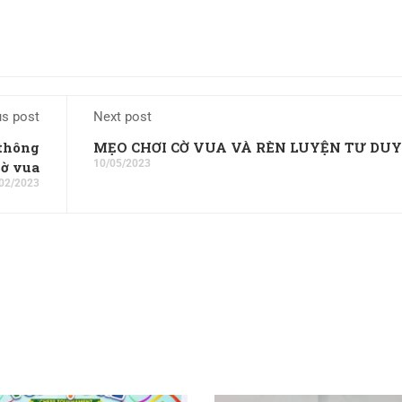
us post
Next post
 thông
MẸO CHƠI CỜ VUA VÀ RÈN LUYỆN TƯ DUY
10/05/2023
cờ vua
02/2023