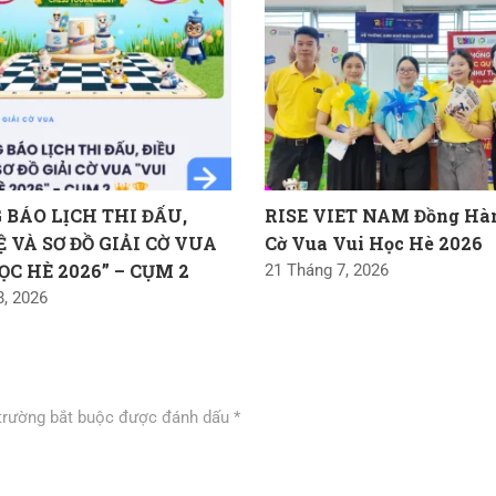
BÁO LỊCH THI ĐẤU,
RISE VIET NAM Đồng Hàn
Ệ VÀ SƠ ĐỒ GIẢI CỜ VUA
Cờ Vua Vui Học Hè 2026
ỌC HÈ 2026” – CỤM 2
21 Tháng 7, 2026
8, 2026
trường bắt buộc được đánh dấu
*