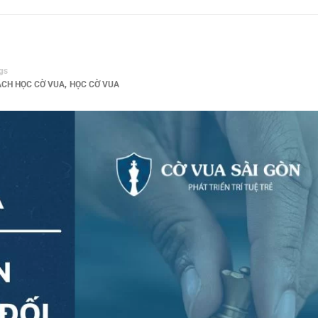
gs
,
CH HỌC CỜ VUA
HỌC CỜ VUA