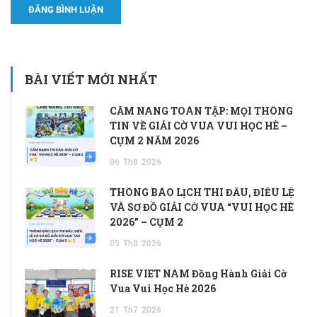
BÀI VIẾT MỚI NHẤT
CẨM NANG TOÀN TẬP: MỌI THÔNG
TIN VỀ GIẢI CỜ VUA VUI HỌC HÈ –
CỤM 2 NĂM 2026
06
Th8
2026
THÔNG BÁO LỊCH THI ĐẤU, ĐIỀU LỆ
VÀ SƠ ĐỒ GIẢI CỜ VUA “VUI HỌC HÈ
2026” – CỤM 2
05
Th8
2026
RISE VIET NAM Đồng Hành Giải Cờ
Vua Vui Học Hè 2026
21
Th7
2026