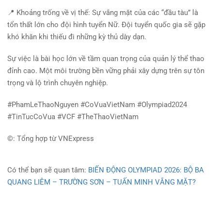
📍 Khoảng trống về vị thế: Sự vắng mặt của các “đầu tàu” là
tổn thất lớn cho đội hình tuyển Nữ. Đội tuyển quốc gia sẽ gặp
khó khăn khi thiếu đi những kỳ thủ dày dạn.
Sự việc là bài học lớn về tầm quan trọng của quản lý thể thao
đỉnh cao. Một môi trường bền vững phải xây dựng trên sự tôn
trọng và lộ trình chuyên nghiệp.
#PhamLeThaoNguyen #CoVuaVietNam #Olympiad2024
#TinTucCoVua #VCF #TheThaoVietNam
©️: Tổng hợp từ VNExpress
Có thể bạn sẽ quan tâm:
BIẾN ĐỘNG OLYMPIAD 2026: BỘ BA
QUANG LIÊM – TRƯỜNG SƠN – TUẤN MINH VẮNG MẶT?