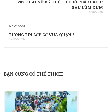
2026: HAI NỮ KỲ THỦ TỪ CHỐI "ĐẶC CÁCH"
SAU LÙM XÙM
16/05/2026
Next post
THÔNG TIN LỚP CỜ VUA QUẬN 6
17/05/2026
BẠN CŨNG CÓ THỂ THÍCH