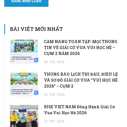
BÀI VIẾT MỚI NHẤT
CẨM NANG TOÀN TẬP: MỌI THÔNG
TIN VỀ GIẢI CỜ VUA VUI HỌC HÈ –
CỤM 2 NĂM 2026
06
Th8
2026
THÔNG BÁO LỊCH THI ĐẤU, ĐIỀU LỆ
VÀ SƠ ĐỒ GIẢI CỜ VUA “VUI HỌC HÈ
2026” – CỤM 2
05
Th8
2026
RISE VIET NAM Đồng Hành Giải Cờ
Vua Vui Học Hè 2026
21
Th7
2026