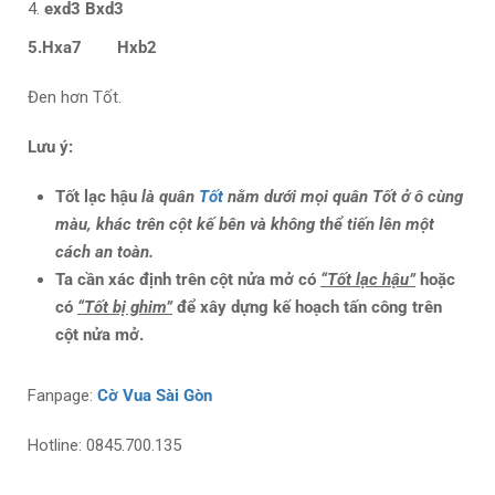
exd3 Bxd3
5.Hxa7 Hxb2
Đen hơn Tốt.
Lưu ý:
T
ốt lạc hậu
là quân
Tốt
nằm dưới mọi quân Tốt ở ô cùng
màu, khác trên cột kế bên và không thể tiến lên một
cách an toàn.
Ta cần xác định trên cột nửa mở có
“Tốt lạc hậu”
hoặc
có
“Tốt bị ghim”
để xây dựng kế hoạch tấn công trên
cột nửa mở.
Fanpage:
Cờ Vua Sài Gòn
Hotline: 0845.700.135