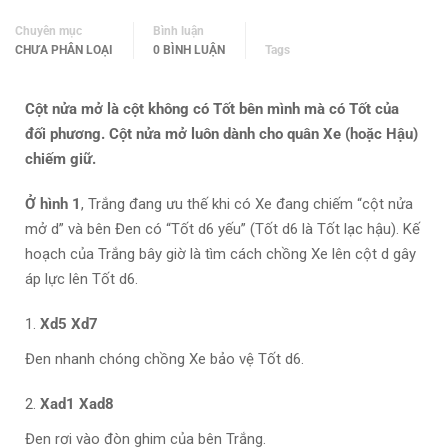
Chuyên mục
Bình luận
CHƯA PHÂN LOẠI
0 BÌNH LUẬN
Tags
Cột nửa mở là cột không có Tốt bên mình mà có Tốt của
đối phương. Cột nửa mở luôn dành cho quân Xe (hoặc Hậu)
chiếm giữ.
Ở hình 1
, Trắng đang ưu thế khi có Xe đang chiếm “cột nửa
mở d” và bên Đen có “Tốt d6 yếu” (Tốt d6 là Tốt lạc hậu). Kế
hoạch của Trắng bây giờ là tìm cách chồng Xe lên cột d gây
áp lực lên Tốt d6.
Xd5 Xd7
Đen nhanh chóng chồng Xe bảo vệ Tốt d6.
Xad1 Xad8
Đen rơi vào đòn ghim của bên Trắng.