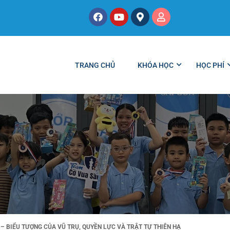
TRANG CHỦ
KHÓA HỌC
HỌC PHÍ
– BIỂU TƯỢNG CỦA VŨ TRỤ, QUYỀN LỰC VÀ TRẬT TỰ THIÊN HẠ