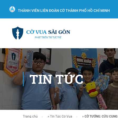
THÀNH VIÊN LIÊN ĐOÀN CỜ THÀNH PHỐ HỒ CHÍ MINH
TIN TỨC
Trang chủ
»
Tin Tức Cờ Vua
»
CỜ TƯỚNG: CỬU CUNG 