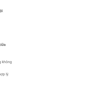
ội
.
giữa
ng không
hợp lý.