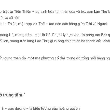
ho
trật tự Tiên Thiên
– sự sinh hóa tự nhiên của vũ trụ, còn
Lạc Thư
b
i và xã hội.
theo Thiên, một hợp với Thế – tạo nên cân bằng giữa Trời và Người.
Hoàng Hà, mang trên lưng Hà Đồ; Phục Hy dựa vào đó sáng tạo
Bát q
i lên, mang trên lưng Lạc Thư, giúp ông chia thiên hạ thành
cửu châ
ửu cung toán đồ
, một
ma phương cổ đại
, trong đó tổng mỗi hàng ng
ở trung tâm.
”
ố
9
– cực dương – là
biểu tượng của hoàng quyền
.