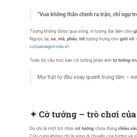
“Vua không thân chinh ra trận, chỉ ngự tr
Tượng không được qua sông, vì tượng đại diện cho
g
Ngược lại,
xe, mã, pháo, tốt
tượng trưng cho
giới võ 
covuasaigon.edu.vn
Toàn bộ cấu trúc bàn cờ tướng phản ánh
tư tưởng tr
Mọi trật tự đều xoay quanh trung tâm – nơi
✦ Cờ tướng – trò chơi của t
Dù chỉ là một trò chơi,
cờ tướng
chứa đựng
chiều sâu
Cửu cung không chỉ là vùng di chuyển của tướng và s