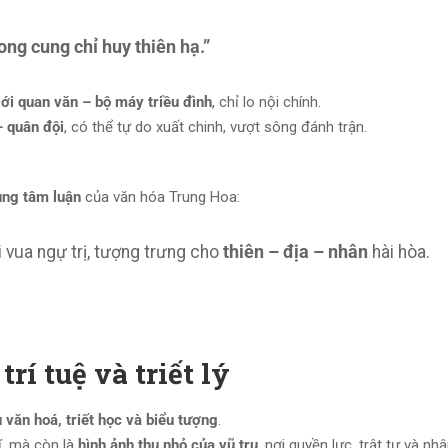
ong cung chỉ huy thiên hạ.”
iới quan văn – bộ máy triều đình
, chỉ lo nội chính.
– quân đội
, có thể tự do xuất chinh, vượt sông đánh trận.
ung tâm luận
của văn hóa Trung Hoa:
 vua ngự trị, tượng trưng cho
thiên – địa – nhân
hài hòa.
rí tuệ và triết lý
 văn hoá, triết học và biểu tượng
.
ĩ, mà còn là
hình ảnh thu nhỏ của vũ trụ
, nơi quyền lực, trật tự và nh