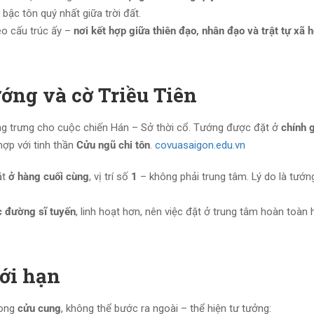
à bậc tôn quý nhất giữa trời đất.
eo cấu trúc ấy –
nơi kết hợp giữa thiên đạo, nhân đạo và trật tự xã h
ướng và cờ Triều Tiên
ng trưng cho cuộc chiến Hán – Sở thời cổ. Tướng được đặt ở
chính 
 hợp với tinh thần
Cửu ngũ chi tôn
.
covuasaigon.edu.vn
ặt
ở hàng cuối cùng
, vị trí số
1
– không phải trung tâm. Lý do là tướ
c đường sĩ tuyến
, linh hoạt hơn, nên việc đặt ở trung tâm hoàn toàn 
iới hạn
rong
cửu cung
, không thể bước ra ngoài – thể hiện tư tưởng: