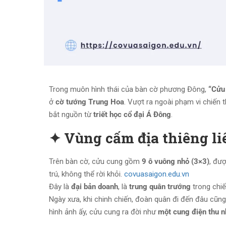
Trong muôn hình thái của bàn cờ phương Đông,
“Cửu
ở
cờ tướng Trung Hoa
. Vượt ra ngoài phạm vi chiến 
bắt nguồn từ
triết học cổ đại Á Đông
.
✦ Vùng cấm địa thiêng li
Trên bàn cờ, cửu cung gồm
9 ô vuông nhỏ (3×3)
, đư
trú, không thể rời khỏi.
covuasaigon.edu.vn
Đây là
đại bản doanh
, là
trung quân trướng
trong chiến
Ngày xưa, khi chinh chiến, đoàn quân đi đến đâu cũn
hình ảnh ấy, cửu cung ra đời như
một cung điện thu n