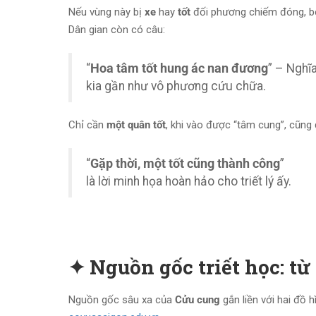
Nếu vùng này bị
xe
hay
tốt
đối phương chiếm đóng, bê
Dân gian còn có câu:
“
Hoa tâm tốt hung ác nan đương
” – Nghĩ
kia gần như vô phương cứu chữa.
Chỉ cần
một quân tốt
, khi vào được “tâm cung”, cũng
“
Gặp thời, một tốt cũng thành công
”
là lời minh họa hoàn hảo cho triết lý ấy.
✦ Nguồn gốc triết học: t
Nguồn gốc sâu xa của
Cửu cung
gắn liền với hai đồ 