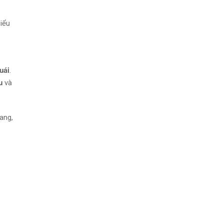
iểu
uái
.
u
và
ang,