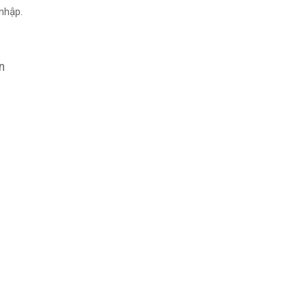
nhập.
n