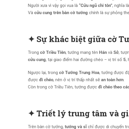
Người xưa vì vậy gọi vua là
“Cửu ngũ chi tôn”
, nghĩa l
Và
cửu cung trên bàn cờ tướng
chính là sự phỏng th
✦ Sự khác biệt giữa cờ T
Trong
cờ Triều Tiên
, tướng mang tên
Hán
và
Sở
, tượ
cửu cung
, tại giao điểm hai đường chéo – vị trí số
5
,
Ngược lại, trong
cờ Tướng Trung Hoa
, tướng được đ
được
đi chéo
, nên ở vị trí thấp nhất sẽ
an toàn hơn
.
Còn trong cờ Triều Tiên, tướng được
đi chéo theo cá
✦ Triết lý trung tâm và g
Trên bàn cờ tướng,
tướng và sĩ
chỉ được di chuyển t