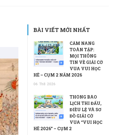
BÀI VIẾT MỚI NHẤT
CẨM NANG
TOÀN TẬP:
MỌI THÔNG
TIN VỀ GIẢI CỜ
VUA VUI HỌC
HÈ – CỤM 2 NĂM 2026
06
Th8
2026
THÔNG BÁO
LỊCH THI ĐẤU,
ĐIỀU LỆ VÀ SƠ
ĐỒ GIẢI CỜ
VUA “VUI HỌC
HÈ 2026” – CỤM 2