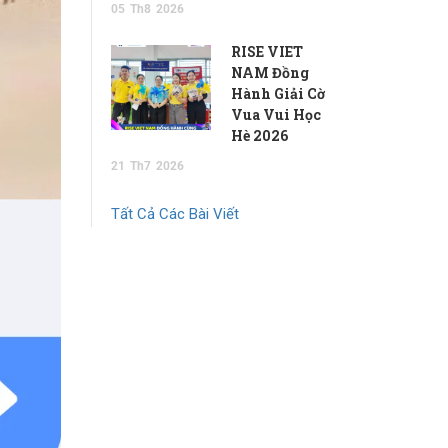
05
Th8
2026
RISE VIET
NAM Đồng
Hành Giải Cờ
Vua Vui Học
Hè 2026
21
Th7
2026
Tất Cả Các Bài Viết