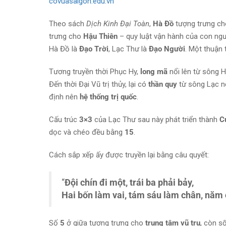
covuasaigon.edu.vn
Theo sách
Dịch Kinh Đại Toàn
,
Hà Đồ
tượng trưng c
trưng cho
Hậu Thiên
– quy luật vận hành của con ngườ
Hà Đồ là
Đạo Trời
, Lạc Thư là
Đạo Người
. Một thuận 
Tương truyền thời Phục Hy,
long mã
nổi lên từ sông 
Đến thời Đại Vũ trị thủy, lại có
thần quy
từ sông Lạc nổ
định nên
hệ thống trị quốc
.
Cấu trúc
3×3
của Lạc Thư sau này phát triển thành
C
dọc và chéo đều bằng
15
.
Cách sắp xếp ấy được truyền lại bằng câu quyết:
“
Đội chín đi một, trái ba phải bảy,
Hai bốn làm vai, tám sáu làm chân, năm 
Số
5
ở giữa tượng trưng cho
trung tâm vũ trụ
, còn s