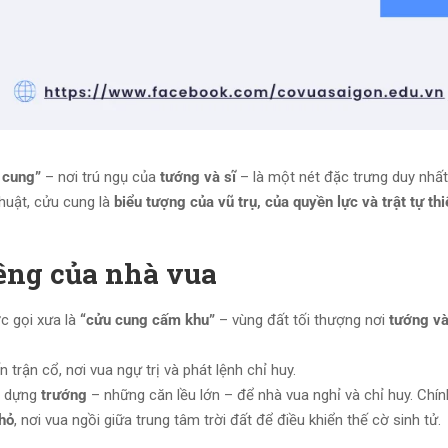
 cung”
– nơi trú ngụ của
tướng và sĩ
– là một nét đặc trưng duy nhất
thuật, cửu cung là
biểu tượng của vũ trụ, của quyền lực và trật tự th
êng của nhà vua
ợc gọi xưa là
“cửu cung cấm khu”
– vùng đất tối thượng nơi
tướng và
 trận cổ, nơi vua ngự trị và phát lệnh chỉ huy.
g dựng
trướng
– những căn lều lớn – để nhà vua nghỉ và chỉ huy. Chín
hỏ
, nơi vua ngồi giữa trung tâm trời đất để điều khiển thế cờ sinh tử.