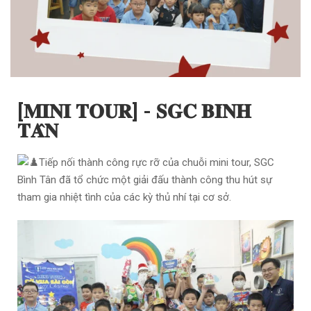
[𝐌𝐈𝐍𝐈 𝐓𝐎𝐔𝐑] - 𝐒𝐆𝐂 𝐁𝐈̀𝐍𝐇
𝐓𝐀̂𝐍
Tiếp nối thành công rực rỡ của chuỗi mini tour, SGC
Bình Tân đã tổ chức một giải đấu thành công thu hút sự
tham gia nhiệt tình của các kỳ thủ nhí tại cơ sở.