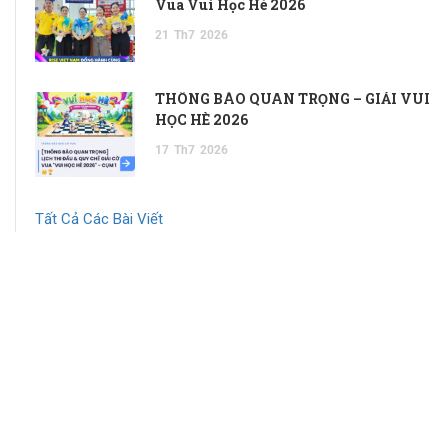
Vua Vui Học Hè 2026
21
Th7
2026
THÔNG BÁO QUAN TRỌNG – GIẢI VUI
HỌC HÈ 2026
17
Th7
2026
Tất Cả Các Bài Viết