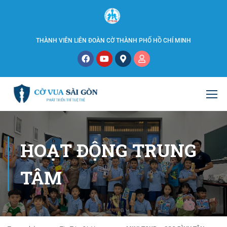
THÀNH VIÊN LIÊN ĐOÀN CỜ THÀNH PHỐ HỒ CHÍ MINH
HOẠT ĐỘNG TRUNG
TÂM