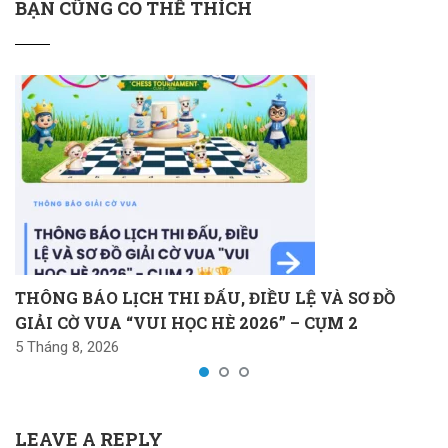
BẠN CŨNG CÓ THỂ THÍCH
THÔNG BÁO LỊCH THI ĐẤU, ĐIỀU LỆ VÀ SƠ ĐỒ
GIẢI CỜ VUA “VUI HỌC HÈ 2026” – CỤM 2
5 Tháng 8, 2026
LEAVE A REPLY