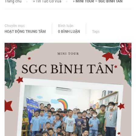
Trang chủ
»
Tin Tức Cờ Vua
»
MINI TOUR – SGC BÌNH TÂN
Chuyên mục
Bình luận
HOẠT ĐỘNG TRUNG TÂM
0 BÌNH LUẬN
Tags