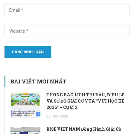
BÀI VIẾT MỚI NHẤT
THÔNG BÁO LỊCH THI ĐẤU, ĐIỀU LỆ
VÀ SƠ ĐỒ GIẢI CỜ VUA “VUI HỌC HÈ
2026” – CỤM 2
05
Th8
2026
RISE VIET NAM Đồng Hành Giải Cờ