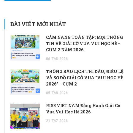
BÀI VIẾT MỚI NHẤT
CẨM NANG TOÀN TẬP: MỌI THÔNG
TIN VỀ GIẢI CỜ VUA VUI HỌC HÈ –
CỤM 2 NĂM 2026
06
Th8
2026
THÔNG BÁO LỊCH THI ĐẤU, ĐIỀU LỆ
VÀ SƠ ĐỒ GIẢI CỜ VUA “VUI HỌC HÈ
2026” – CỤM 2
05
Th8
2026
RISE VIET NAM Đồng Hành Giải Cờ
Vua Vui Học Hè 2026
21
Th7
2026