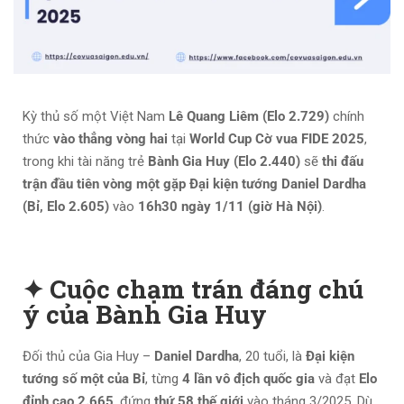
Kỳ thủ số một Việt Nam
Lê Quang Liêm (Elo 2.729)
chính
thức
vào thẳng vòng hai
tại
World Cup Cờ vua FIDE 2025
,
trong khi tài năng trẻ
Bành Gia Huy (Elo 2.440)
sẽ
thi đấu
trận đầu tiên vòng một gặp Đại kiện tướng Daniel Dardha
(Bỉ, Elo 2.605)
vào
16h30 ngày 1/11 (giờ Hà Nội)
.
✦ Cuộc chạm trán đáng chú
ý của Bành Gia Huy
Đối thủ của Gia Huy –
Daniel Dardha
, 20 tuổi, là
Đại kiện
tướng số một của Bỉ
, từng
4 lần vô địch quốc gia
và đạt
Elo
đỉnh cao 2.665
, đứng
thứ 58 thế giới
vào tháng 3/2025. Dù