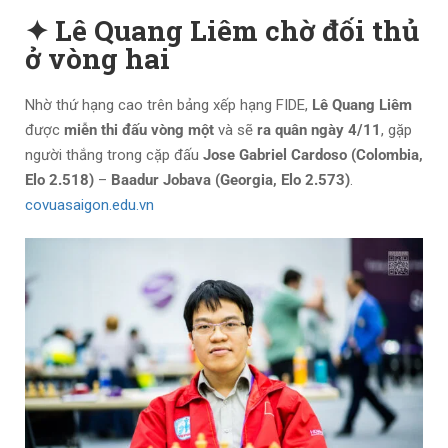
✦ Lê Quang Liêm chờ đối thủ
ở vòng hai
Nhờ thứ hạng cao trên bảng xếp hạng FIDE,
Lê Quang Liêm
được
miễn thi đấu vòng một
và sẽ
ra quân ngày 4/11
, gặp
người thắng trong cặp đấu
Jose Gabriel Cardoso (Colombia,
Elo 2.518)
–
Baadur Jobava (Georgia, Elo 2.573)
.
covuasaigon.edu.vn