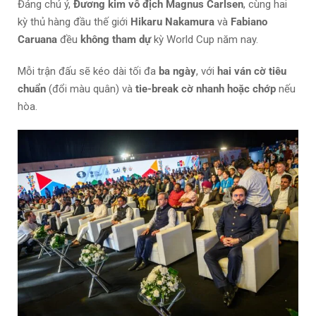
Đáng chú ý,
Đương kim vô địch Magnus Carlsen
, cùng hai
kỳ thủ hàng đầu thế giới
Hikaru Nakamura
và
Fabiano
Caruana
đều
không tham dự
kỳ World Cup năm nay.
Mỗi trận đấu sẽ kéo dài tối đa
ba ngày
, với
hai ván cờ tiêu
chuẩn
(đổi màu quân) và
tie-break cờ nhanh hoặc chớp
nếu
hòa.