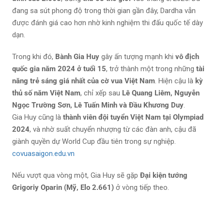
đang sa sút phong độ trong thời gian gần đây, Dardha vẫn
được đánh giá cao hơn nhờ kinh nghiệm thi đấu quốc tế dày
dạn.
Trong khi đó,
Bành Gia Huy
gây ấn tượng mạnh khi
vô địch
quốc gia năm 2024 ở tuổi 15
, trở thành một trong những
tài
năng trẻ sáng giá nhất của cờ vua Việt Nam
. Hiện cậu là
kỳ
thủ số năm Việt Nam
, chỉ xếp sau
Lê Quang Liêm, Nguyễn
Ngọc Trường Sơn, Lê Tuấn Minh và Đầu Khương Duy
.
Gia Huy cũng là
thành viên đội tuyển Việt Nam tại Olympiad
2024
, và nhờ suất chuyển nhượng từ các đàn anh, cậu đã
giành quyền dự World Cup đầu tiên trong sự nghiệp.
covuasaigon.edu.vn
Nếu vượt qua vòng một, Gia Huy sẽ gặp
Đại kiện tướng
Grigoriy Oparin (Mỹ, Elo 2.661)
ở vòng tiếp theo.