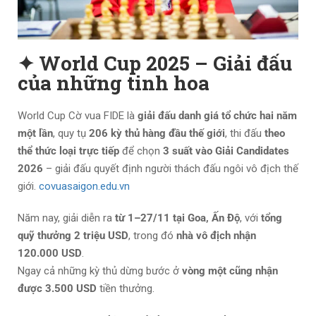
✦ World Cup 2025 – Giải đấu
của những tinh hoa
World Cup Cờ vua FIDE là
giải đấu danh giá tổ chức hai năm
một lần
, quy tụ
206 kỳ thủ hàng đầu thế giới
, thi đấu
theo
thể thức loại trực tiếp
để chọn
3 suất vào Giải Candidates
2026
– giải đấu quyết định người thách đấu ngôi vô địch thế
giới.
covuasaigon.edu.vn
Năm nay, giải diễn ra
từ 1–27/11 tại Goa, Ấn Độ
, với
tổng
quỹ thưởng 2 triệu USD
, trong đó
nhà vô địch nhận
120.000 USD
.
Ngay cả những kỳ thủ dừng bước ở
vòng một cũng nhận
được 3.500 USD
tiền thưởng.