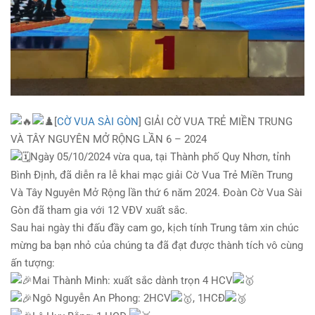
[
CỜ VUA SÀI GÒN
] GIẢI CỜ VUA TRẺ MIỀN TRUNG
VÀ TÂY NGUYÊN MỞ RỘNG LẦN 6 – 2024
Ngày 05/10/2024 vừa qua, tại Thành phố Quy Nhơn, tỉnh
Bình Định, đã diễn ra lễ khai mạc giải Cờ Vua Trẻ Miền Trung
Và Tây Nguyên Mở Rộng lần thứ 6 năm 2024. Đoàn Cờ Vua Sài
Gòn đã tham gia với 12 VĐV xuất sắc.
Sau hai ngày thi đấu đầy cam go, kịch tính Trung tâm xin chúc
mừng ba bạn nhỏ của chúng ta đã đạt được thành tích vô cùng
ấn tượng:
Mai Thành Minh: xuất sắc dành trọn 4 HCV
Ngô Nguyễn An Phong: 2HCV
, 1HCĐ