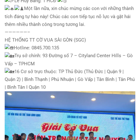
Lê Huy Bằng: 1 HCĐ
Một lần nữa, xin chúc mừng các con với những thành
tích đáng tự hào này! Chúc các con tiếp tục nỗ lực và gặt hái
thêm nhiều thành công trong tương lai.
——————–
HỆ THỐNG TT CỜ VUA SÀI GÒN (SGC)
Hotline: 0845.700.135
Trụ sở chính: 93 Đường số 7 – Cityland Center Hills – Gò
Vấp – TPHCM
16 Cơ sở trực thuộc: TP Thủ Đức (Thủ Đức | Quận 9 |
Quận 2) | Bình Thạnh | Phú Nhuận | Gò Vấp | Tân Bình | Tân Phú
| Bình Tân I Quận 10