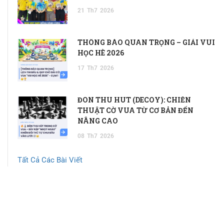
21
Th7
2026
THÔNG BÁO QUAN TRỌNG – GIẢI VUI
HỌC HÈ 2026
17
Th7
2026
ĐÒN THU HÚT (DECOY): CHIẾN
THUẬT CỜ VUA TỪ CƠ BẢN ĐẾN
NÂNG CAO
08
Th7
2026
Tất Cả Các Bài Viết