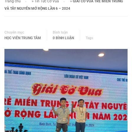
Trang chủ
»
Tin Tức Cờ Vua
»
GIẢI CỜ VUA TRẺ MIỀN TRUNG
VÀ TÂY NGUYÊN MỞ RỘNG LẦN 6 – 2024
Chuyên mục
Bình luận
HỌC VIÊN TRUNG TÂM
0 BÌNH LUẬN
Tags