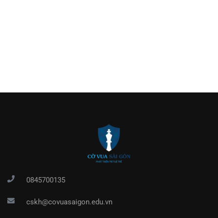
0845700135
cskh@covuasaigon.edu.vn