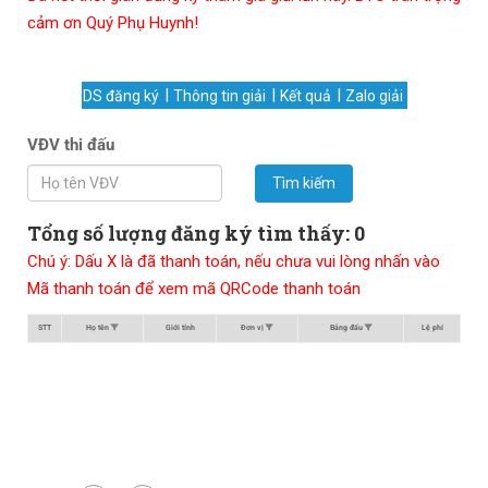
cảm ơn Quý Phụ Huynh!
DS đăng ký
Thông tin giải
Kết quả
Zalo giải
VĐV thi đấu
Tìm kiếm
Tổng số lượng đăng ký tìm thấy: 0
Chú ý: Dấu X là đã thanh toán, nếu chưa vui lòng nhấn vào
Mã thanh toán để xem mã QRCode thanh toán
STT
Họ tên
Giới tính
Đơn vị
Bảng đấu
Lệ phí