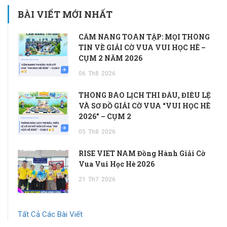
BÀI VIẾT MỚI NHẤT
CẨM NANG TOÀN TẬP: MỌI THÔNG
TIN VỀ GIẢI CỜ VUA VUI HỌC HÈ –
CỤM 2 NĂM 2026
06
Th8
2026
THÔNG BÁO LỊCH THI ĐẤU, ĐIỀU LỆ
VÀ SƠ ĐỒ GIẢI CỜ VUA “VUI HỌC HÈ
2026” – CỤM 2
05
Th8
2026
RISE VIET NAM Đồng Hành Giải Cờ
Vua Vui Học Hè 2026
21
Th7
2026
Tất Cả Các Bài Viết