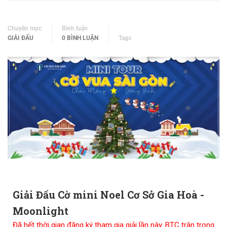
Chuyên mục
Bình luận
GIẢI ĐẤU
0 BÌNH LUẬN
Tags
Giải Đấu Cờ mini Noel Cơ Sở Gia Hoà -
Moonlight
Đã hết thời gian đăng ký tham gia giải lần này. BTC trân trọng