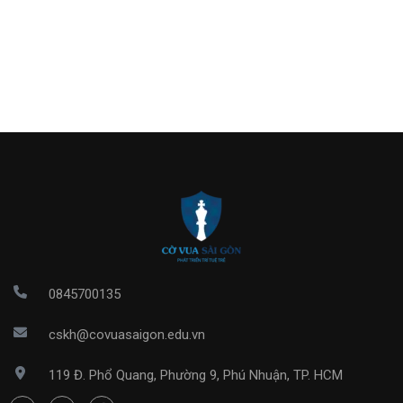
0845700135
cskh@covuasaigon.edu.vn
119 Đ. Phổ Quang, Phường 9, Phú Nhuận, TP. HCM