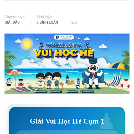
Chuyên mục
Bình luận
GIẢI ĐẤU
0 BÌNH LUẬN
Tags
Giải Vui Học Hè Cụm 1