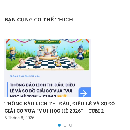
BẠN CŨNG CÓ THỂ THÍCH
THÔNG BÁO LỊCH THI ĐẤU, ĐIỀU LỆ VÀ SƠ ĐỒ
GIẢI CỜ VUA “VUI HỌC HÈ 2026” – CỤM 2
5 Tháng 8, 2026