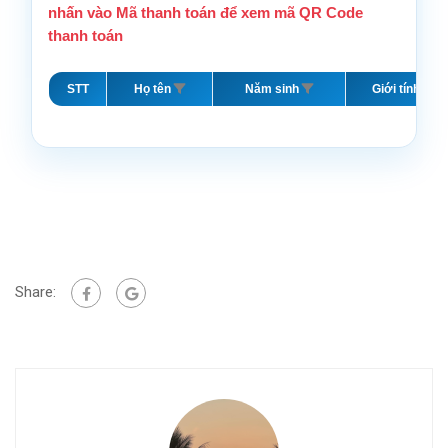
nhấn vào Mã thanh toán để xem mã QR Code
thanh toán
STT
Họ tên
Năm sinh
Giới tính
Share: