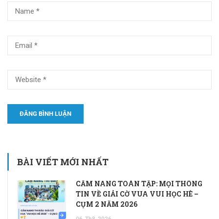
BÀI VIẾT MỚI NHẤT
CẨM NANG TOÀN TẬP: MỌI THÔNG
TIN VỀ GIẢI CỜ VUA VUI HỌC HÈ –
CỤM 2 NĂM 2026
06
Th8
2026