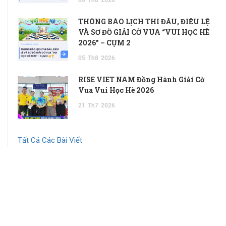
THÔNG BÁO LỊCH THI ĐẤU, ĐIỀU LỆ
VÀ SƠ ĐỒ GIẢI CỜ VUA “VUI HỌC HÈ
2026” – CỤM 2
05
Th8
2026
RISE VIET NAM Đồng Hành Giải Cờ
Vua Vui Học Hè 2026
21
Th7
2026
Tất Cả Các Bài Viết