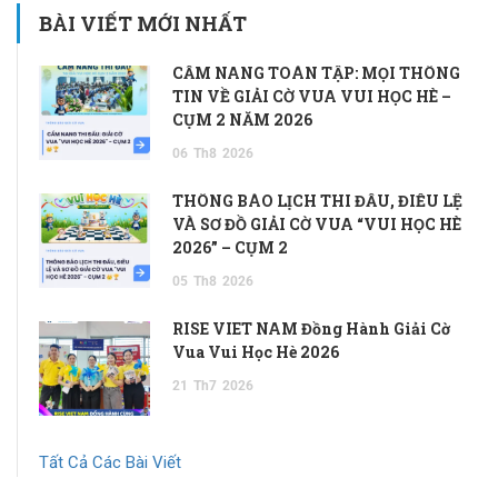
BÀI VIẾT MỚI NHẤT
CẨM NANG TOÀN TẬP: MỌI THÔNG
TIN VỀ GIẢI CỜ VUA VUI HỌC HÈ –
CỤM 2 NĂM 2026
06
Th8
2026
THÔNG BÁO LỊCH THI ĐẤU, ĐIỀU LỆ
VÀ SƠ ĐỒ GIẢI CỜ VUA “VUI HỌC HÈ
2026” – CỤM 2
05
Th8
2026
RISE VIET NAM Đồng Hành Giải Cờ
Vua Vui Học Hè 2026
21
Th7
2026
Tất Cả Các Bài Viết