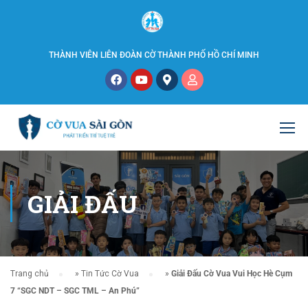
THÀNH VIÊN LIÊN ĐOÀN CỜ THÀNH PHỐ HỒ CHÍ MINH
GIẢI ĐẤU
Trang chủ
»
Tin Tức Cờ Vua
»
Giải Đấu Cờ Vua Vui Học Hè Cụm
7 “SGC NDT – SGC TML – An Phú”