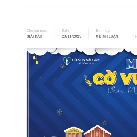
Chuyên mục
Date
Bình luận
GIẢI ĐẤU
23/11/2025
0 BÌNH LUẬN
Ta