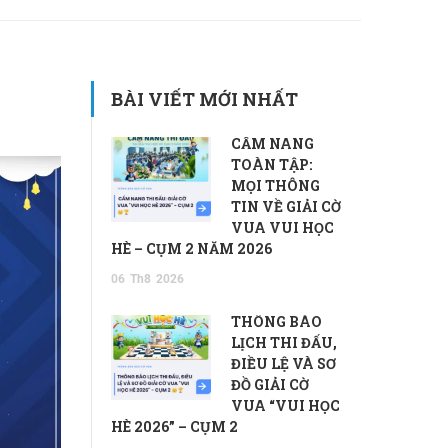
BÀI VIẾT MỚI NHẤT
CẨM NANG
TOÀN TẬP:
MỌI THÔNG
TIN VỀ GIẢI CỜ
VUA VUI HỌC
HÈ – CỤM 2 NĂM 2026
06
Th8
2026
THÔNG BÁO
LỊCH THI ĐẤU,
ĐIỀU LỆ VÀ SƠ
ĐỒ GIẢI CỜ
VUA “VUI HỌC
HÈ 2026” – CỤM 2