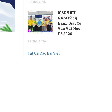
05
Th8
2026
RISE VIET
NAM Đồng
Hành Giải Cờ
Vua Vui Học
Hè 2026
21
Th7
2026
Tất Cả Các Bài Viết