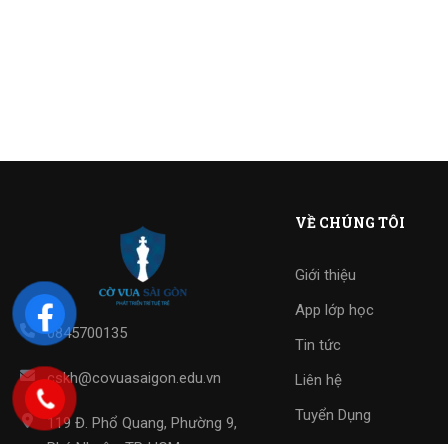
VỀ CHÚNG TÔI
Giới thiệu
App lớp học
0845700135
Tin tức
cskh@covuasaigon.edu.vn
Liên hệ
Tuyển Dụng
119 Đ. Phổ Quang, Phường 9,
Phú Nhuận, TP. HCM