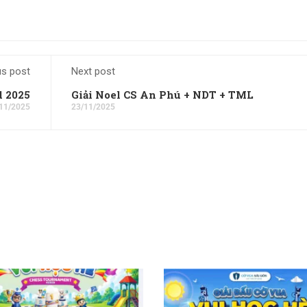
us post
Next post
d 2025
Giải Noel CS An Phú + NDT + TML
11/2025
23/11/2025