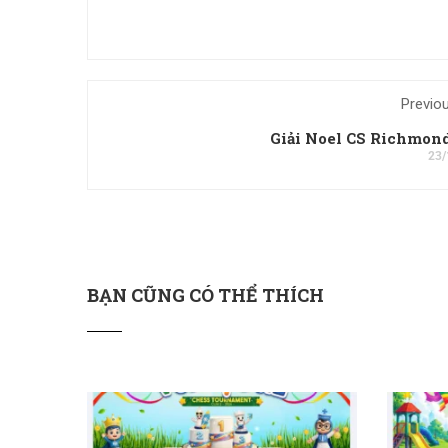
Previo
Giải Noel CS Richmon
23/
BẠN CŨNG CÓ THỂ THÍCH