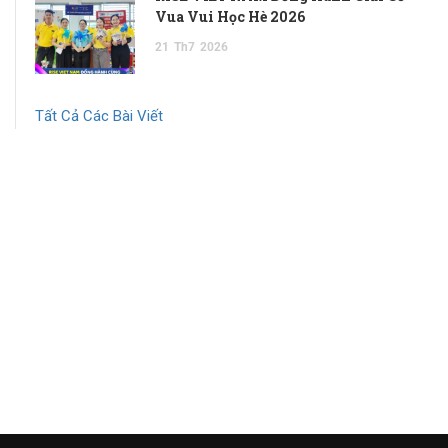
Vua Vui Học Hè 2026
21
Th7
2026
Tất Cả Các Bài Viết