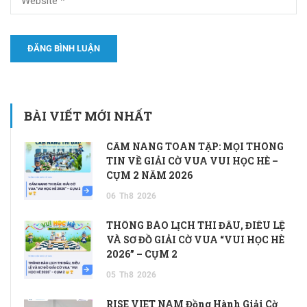
BÀI VIẾT MỚI NHẤT
CẨM NANG TOÀN TẬP: MỌI THÔNG
TIN VỀ GIẢI CỜ VUA VUI HỌC HÈ –
CỤM 2 NĂM 2026
06
Th8
2026
THÔNG BÁO LỊCH THI ĐẤU, ĐIỀU LỆ
VÀ SƠ ĐỒ GIẢI CỜ VUA “VUI HỌC HÈ
2026” – CỤM 2
05
Th8
2026
RISE VIET NAM Đồng Hành Giải Cờ