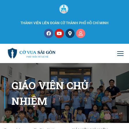
THÀNH VIÊN LIÊN ĐOÀN CỜ THÀNH PHỐ HỒ CHÍ MINH
GIÁO VIÊN CHỦ
NHIỆM