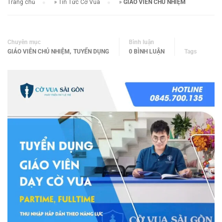
Trang chủ
»
Tin Tức Cờ Vua
»
GIÁO VIÊN CHỦ NHIỆM
Chuyên mục
Bình luận
,
GIÁO VIÊN CHỦ NHIỆM
TUYỂN DỤNG
0 BÌNH LUẬN
Tags