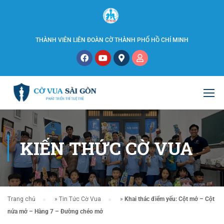
THÀNH VIÊN LIÊN ĐOÀN CỜ THÀNH PHỐ HỒ CHÍ MINH
KIẾN THỨC CỜ VUA
Trang chủ
»
Tin Tức Cờ Vua
»
Khai thác điểm yếu: Cột mở – Cột
nửa mở – Hàng 7 – Đường chéo mở