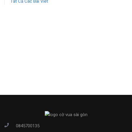
Tất Cả Các Bài Viết
0845700135