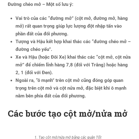
Đường chéo mở – Một số lưu ý:
Vai trò của các “đường mở” (cột mở, đường mở, hàng
mở) rất quan trọng giúp lực lượng đột nhập tấn vào
phần đất của đối phương.
Tượng và Hậu kết hợp khai thác các “đường chéo mở –
đường chéo yếu”.
Xe và Hậu (hoặc Đôi Xe) khai thác các “cột mở, cột nửa
mở” để chiếm lĩnh hàng 7,8 (đối với Trắng) hoặc hàng
2, 1 (đối với Đen).
Ngoài ra, “ô mạnh” trên cột mở cũng đóng góp quan
trọng trên cột mở và cột nửa mở, đặc biệt khi ô mạnh
nằm bên phía đất của đối phương.
Các bước tạo cột mở/nửa mở
1. Tạo cột mở/nửa mở bằng các quân Tốt