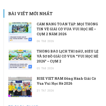
BÀI VIẾT MỚI NHẤT
CẨM NANG TOÀN TẬP: MỌI THÔNG
TIN VỀ GIẢI CỜ VUA VUI HỌC HÈ –
CỤM 2 NĂM 2026
06
Th8
2026
THÔNG BÁO LỊCH THI ĐẤU, ĐIỀU LỆ
VÀ SƠ ĐỒ GIẢI CỜ VUA “VUI HỌC HÈ
2026” – CỤM 2
05
Th8
2026
RISE VIET NAM Đồng Hành Giải Cờ
Vua Vui Học Hè 2026
21
Th7
2026