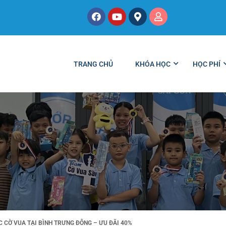
TRANG CHỦ
KHÓA HỌC
HỌC PHÍ
 CỜ VUA TẠI BÌNH TRƯNG ĐÔNG – ƯU ĐÃI 40%