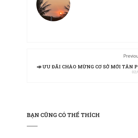
Previo
📣 ƯU ĐÃI CHÀO MỪNG CƠ SỞ MỚI TÂN P
02/
BẠN CŨNG CÓ THỂ THÍCH