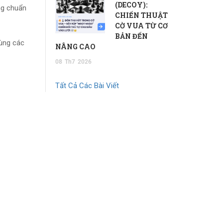
(DECOY):
ng chuẩn
CHIẾN THUẬT
CỜ VUA TỪ CƠ
BẢN ĐẾN
cùng các
NÂNG CAO
08
Th7
2026
Tất Cả Các Bài Viết