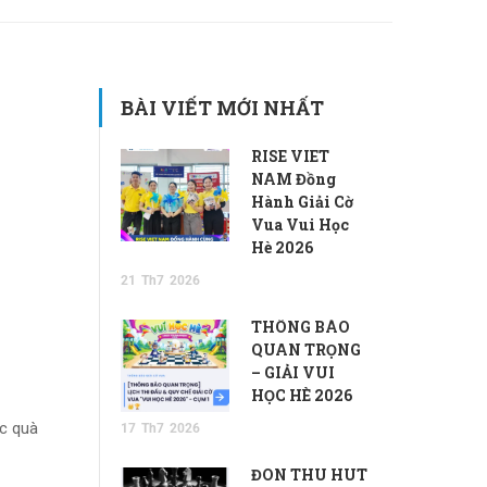
BÀI VIẾT MỚI NHẤT
RISE VIET
NAM Đồng
Hành Giải Cờ
Vua Vui Học
Hè 2026
21
Th7
2026
THÔNG BÁO
QUAN TRỌNG
– GIẢI VUI
HỌC HÈ 2026
ác quà
17
Th7
2026
ĐÒN THU HÚT