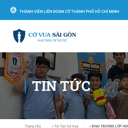
THÀNH VIÊN LIÊN ĐOÀN CỜ THÀNH PHỐ HỒ CHÍ MINH
TIN TỨC
Trang chủ
»
Tin Tức Cờ Vua
»
KHAI TRƯƠNG LỚP HỌC