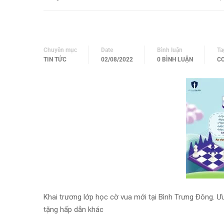
Chuyên mục
Date
Bình luận
Ta
TIN TỨC
02/08/2022
0 BÌNH LUẬN
CƠ
Khai trương lớp học cờ vua mới tại Bình Trưng Đông. Ư
tặng hấp dẫn khác