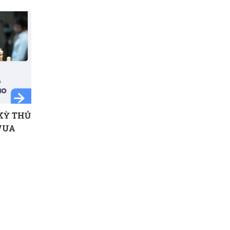
KỲ THỦ
 VUA