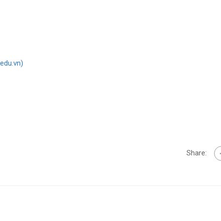
edu.vn)
Share: