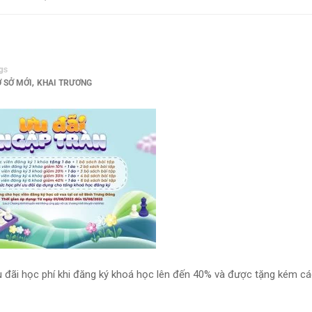
gs
,
 SỞ MỚI
KHAI TRƯƠNG
u đãi học phí khi đăng ký khoá học lên đến 40% và được tặng kém c