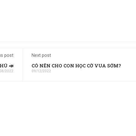
us post
Next post
HÚ 📣
CÓ NÊN CHO CON HỌC CỜ VUA SỚM?
08/2022
09/12/2022