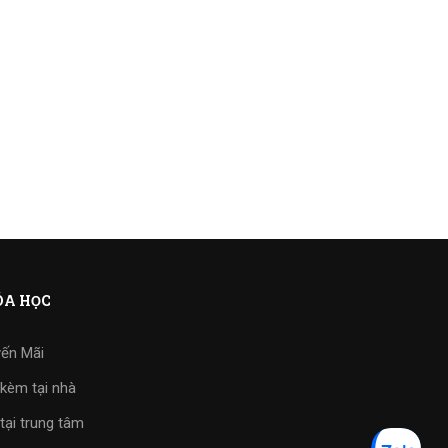
A HỌC
ến Mãi
kèm tại nhà
tại trung tâm