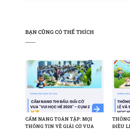
BẠN CŨNG CÓ THỂ THÍCH
CẨM NANG TOÀN TẬP: MỌI
THÔNG 
THÔNG TIN VỀ GIẢI CỜ VUA
ĐIỀU L