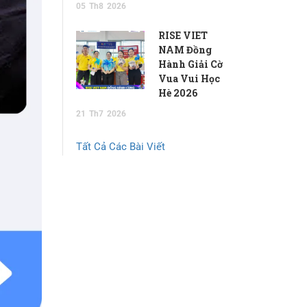
05
Th8
2026
RISE VIET
NAM Đồng
Hành Giải Cờ
Vua Vui Học
Hè 2026
21
Th7
2026
Tất Cả Các Bài Viết