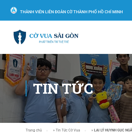
THÀNH VIÊN LIÊN ĐOÀN CỜ THÀNH PHỐ HỒ CHÍ MINH
TIN TỨC
Trang chủ
»
Tin Tức Cờ Vua
»
LẠI LÝ HUYNH GỤC NG