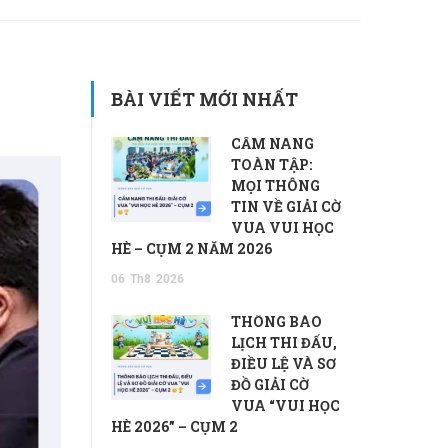
BÀI VIẾT MỚI NHẤT
CẨM NANG
TOÀN TẬP:
MỌI THÔNG
TIN VỀ GIẢI CỜ
VUA VUI HỌC
HÈ – CỤM 2 NĂM 2026
06
Th8
2026
THÔNG BÁO
LỊCH THI ĐẤU,
ĐIỀU LỆ VÀ SƠ
ĐỒ GIẢI CỜ
VUA “VUI HỌC
HÈ 2026” – CỤM 2