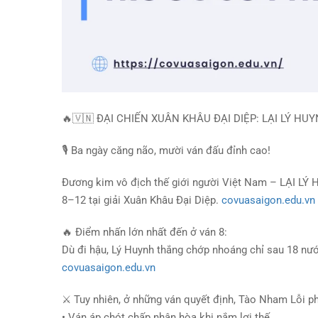
🔥
🇻🇳
ĐẠI CHIẾN XUÂN KHÂU ĐẠI DIỆP: LẠI LÝ H
🎙️
Ba ngày căng não, mười ván đấu đỉnh cao!
Đương kim vô địch thế giới người Việt Nam – LẠI LÝ 
8–12 tại giải Xuân Khâu Đại Diệp.
covuasaigon.edu.vn
🔥
Điểm nhấn lớn nhất đến ở ván 8:
Dù đi hậu, Lý Huynh thắng chớp nhoáng chỉ sau 18 nước
covuasaigon.edu.vn
⚔️
Tuy nhiên, ở những ván quyết định, Tào Nham Lỗi ph
• Ván áp chót chấp nhận hòa khi nắm lợi thế