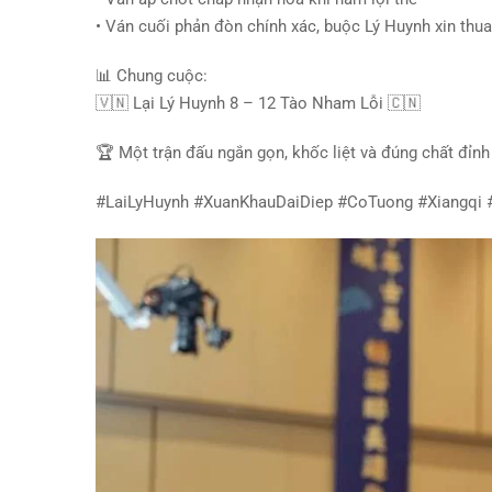
• Ván cuối phản đòn chính xác, buộc Lý Huynh xin thu
📊
Chung cuộc:
🇻🇳
Lại Lý Huynh 8 – 12 Tào Nham Lỗi
🇨🇳
🏆
Một trận đấu ngắn gọn, khốc liệt và đúng chất đỉnh
#LaiLyHuynh
#XuanKhauDaiDiep
#CoTuong
#Xiangqi