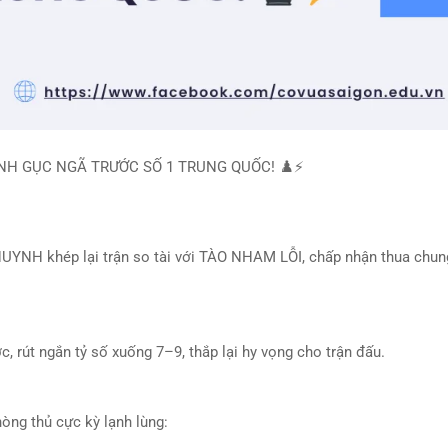
UYNH GỤC NGÃ TRƯỚC SỐ 1 TRUNG QUỐC!
♟️
⚡
HUYNH khép lại trận so tài với TÀO NHAM LỖI, chấp nhận thua chu
, rút ngắn tỷ số xuống 7–9, thắp lại hy vọng cho trận đấu.
òng thủ cực kỳ lạnh lùng: