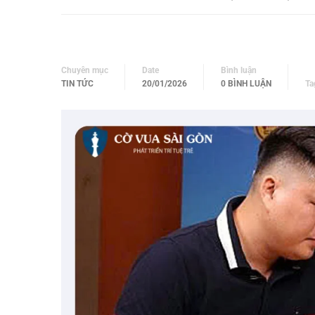
Chuyên mục
Date
Bình luận
TIN TỨC
20/01/2026
0 BÌNH LUẬN
Ta