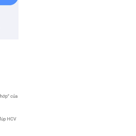
chớp
” của
đúp HCV