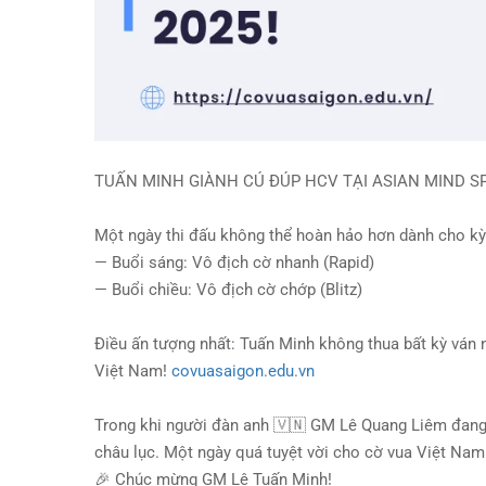
TUẤN MINH GIÀNH CÚ ĐÚP HCV TẠI ASIAN MIND SP
Một ngày thi đấu
không thể hoàn hảo hơn
dành cho kỳ
— Buổi sáng:
Vô địch cờ nhanh (Rapid)
— Buổi chiều:
Vô địch cờ chớp (Blitz)
Điều ấn tượng nhất:
Tuấn Minh không thua bất kỳ ván
Việt Nam!
covuasaigon.edu.vn
Trong khi người đàn anh
🇻🇳
GM Lê Quang Liêm đang c
châu lục
. Một ngày quá tuyệt vời cho cờ vua Việt Na
🎉
Chúc mừng GM Lê Tuấn Minh!