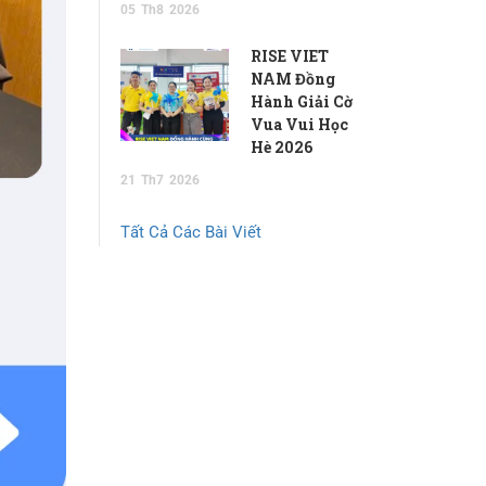
05
Th8
2026
RISE VIET
NAM Đồng
Hành Giải Cờ
Vua Vui Học
Hè 2026
21
Th7
2026
Tất Cả Các Bài Viết