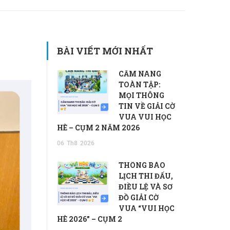
BÀI VIẾT MỚI NHẤT
CẨM NANG
TOÀN TẬP:
MỌI THÔNG
TIN VỀ GIẢI CỜ
VUA VUI HỌC
HÈ – CỤM 2 NĂM 2026
06
Th8
2026
THÔNG BÁO
LỊCH THI ĐẤU,
ĐIỀU LỆ VÀ SƠ
ĐỒ GIẢI CỜ
VUA “VUI HỌC
HÈ 2026” – CỤM 2