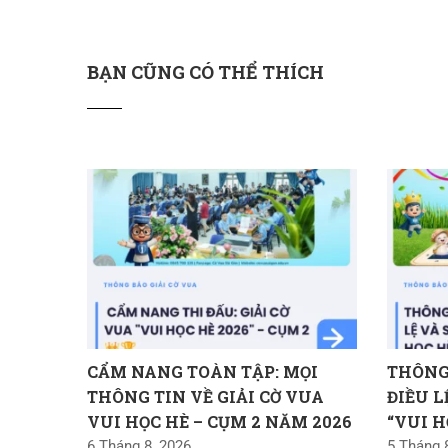
BẠN CŨNG CÓ THỂ THÍCH
CẨM NANG TOÀN TẬP: MỌI
THÔNG 
THÔNG TIN VỀ GIẢI CỜ VUA
ĐIỀU L
VUI HỌC HÈ – CỤM 2 NĂM 2026
“VUI H
6 Tháng 8, 2026
5 Tháng 