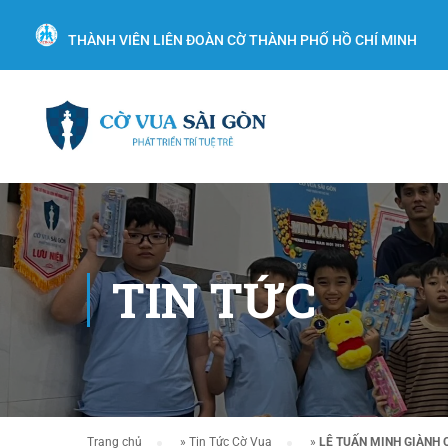
THÀNH VIÊN LIÊN ĐOÀN CỜ THÀNH PHỐ HỒ CHÍ MINH
TIN TỨC
Trang chủ
»
Tin Tức Cờ Vua
»
LÊ TUẤN MINH GIÀNH 