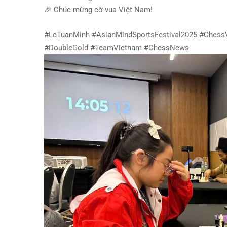
🎉
Chúc mừng cờ vua Việt Nam!
#LeTuanMinh #AsianMindSportsFestival2025 #Chess
#DoubleGold #TeamVietnam #ChessNews