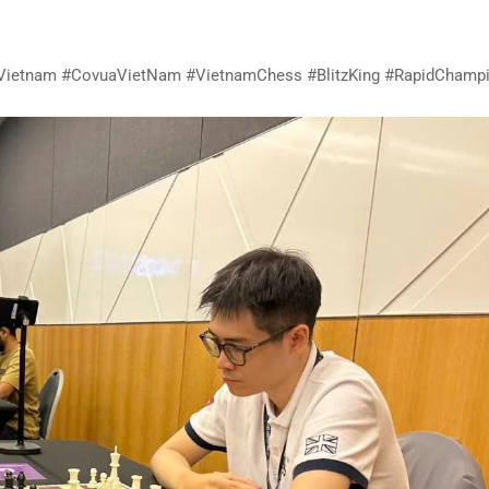
Vietnam #CovuaVietNam #VietnamChess #BlitzKing #RapidChamp