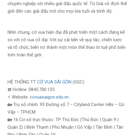
chuyên nghiệp với nhiều giải đấu quốc tế. Từ Giải vô địch thế
giới đến các giải đấu mở cho mọi lứa tuổi và trình độ.
Nhìn chung, cờ vua hiện đại đã phát triển một cách đáng kể
so với cờ vua cổ đại. Với sự cải tiến về quy tắc, chiến lược
và tổ chức, biến nó thành một môn thể thao trí tuệ phổ biến
trên toàn thế giới.
HỆ THỐNG TT
CỜ VUA SÀI GÒN
(SGC)
☎️ Hotline: 0845.700.135
⚡ Website:
covuasaigon.edu.vn
🏡 Trụ sở chính: 93 Đường số 7 – Cityland Center Hills – Gò
Vấp – TPHCM
🏡 16 Cơ sở trực thuộc: TP Thủ Đức (Thủ Đức | Quận 9 |
Quận 2) | Bình Thạnh | Phú Nhuận | Gò Vấp | Tân Bình | Tân
Phú | Bình Tân | Quận 10