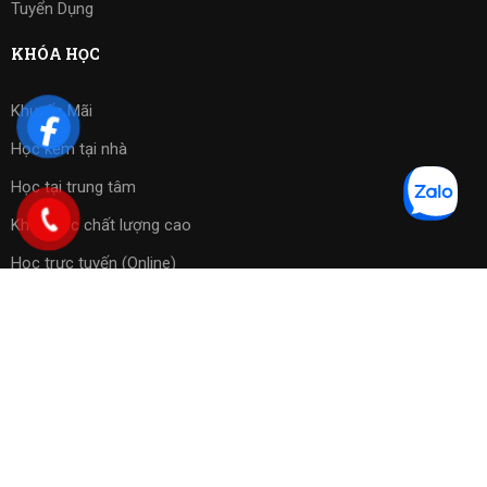
Tuyển Dụng
KHÓA HỌC
Khuyến Mãi
Học kèm tại nhà
Học tại trung tâm
Khóa học chất lượng cao
Học trực tuyến (Online)
Bài tập phần mềm
Copyright 2023 ©
Cờ Vua Sài Gòn