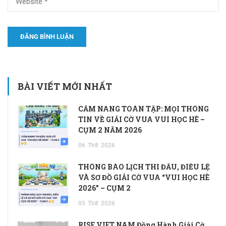
BÀI VIẾT MỚI NHẤT
CẨM NANG TOÀN TẬP: MỌI THÔNG
TIN VỀ GIẢI CỜ VUA VUI HỌC HÈ –
CỤM 2 NĂM 2026
06
Th8
2026
THÔNG BÁO LỊCH THI ĐẤU, ĐIỀU LỆ
VÀ SƠ ĐỒ GIẢI CỜ VUA “VUI HỌC HÈ
2026” – CỤM 2
05
Th8
2026
RISE VIET NAM Đồng Hành Giải Cờ