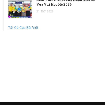
Vua Vui Học Hè 2026
21
Th7
2026
Tất Cả Các Bài Viết