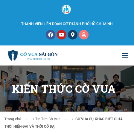
THÀNH VIÊN LIÊN ĐOÀN CỜ THÀNH PHỐ HỒ CHÍ MINH
KIẾN THỨC CỜ VUA
Trang chủ
»
Tin Tức Cờ Vua
»
CỜ VUA SỰ KHÁC BIỆT GIỮA
THỜI HIỆN ĐẠI VÀ THỜI CỔ ĐẠI