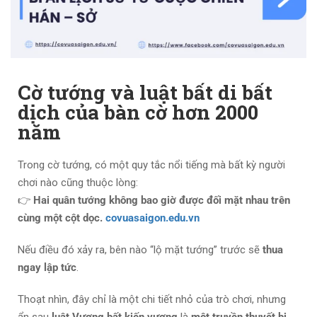
Cờ tướng và luật bất di bất
dịch của bàn cờ hơn 2000
năm
Trong cờ tướng, có một quy tắc nổi tiếng mà bất kỳ người
chơi nào cũng thuộc lòng:
👉
Hai quân tướng không bao giờ được đối mặt nhau trên
cùng một cột dọc.
covuasaigon.edu.vn
Nếu điều đó xảy ra, bên nào “lộ mặt tướng” trước sẽ
thua
ngay lập tức
.
Thoạt nhìn, đây chỉ là một chi tiết nhỏ của trò chơi, nhưng
ẩn sau
luật Vương bất kiến vương
là
một truyền thuyết bi