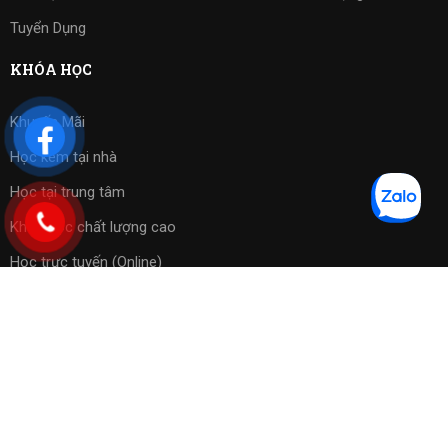
Tuyển Dụng
KHÓA HỌC
Khuyến Mãi
Học kèm tại nhà
Học tại trung tâm
Khóa học chất lượng cao
Học trực tuyến (Online)
Bài tập phần mềm
Copyright 2023 ©
Cờ Vua Sài Gòn