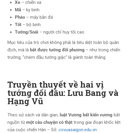
Xe
– chiến xa
Mã
– kỵ binh
Pháo
– máy bắn đá
Tốt
– bộ binh
Tướng/Soái
– người chỉ huy tối cao
Mục tiêu của trò chơi không phải là tiêu diệt toàn bộ quân
địch, mà là
bắt được tướng đối phương
– như trong chiến
trường, “chém đầu tướng giặc” là giành toàn thắng.
Truyền thuyết về hai vị
tướng đối đầu: Lưu Bang và
Hạng Vũ
Theo sử sách và dân gian,
luật Vương bất kiến vương
bắt
nguồn từ
một câu chuyện có thật
trong giai đoạn khốc liệt
của cuộc chiến Hán – Sở.
covuasaigon.edu.vn