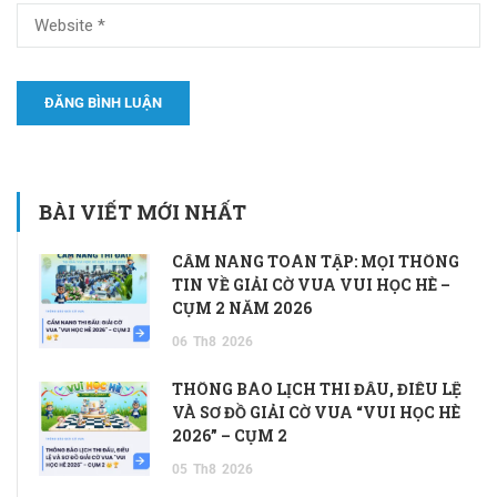
BÀI VIẾT MỚI NHẤT
CẨM NANG TOÀN TẬP: MỌI THÔNG
TIN VỀ GIẢI CỜ VUA VUI HỌC HÈ –
CỤM 2 NĂM 2026
06
Th8
2026
THÔNG BÁO LỊCH THI ĐẤU, ĐIỀU LỆ
VÀ SƠ ĐỒ GIẢI CỜ VUA “VUI HỌC HÈ
2026” – CỤM 2
05
Th8
2026