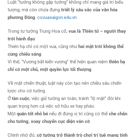
Luật “tướng không gặp tướng” không chỉ mang giá trị biểu
tượng, mà còn chứa đựng
triết lý sâu sắc của văn hóa
phương Đông
.
covuasaigon.edu.vn
Trong tư tưởng Trung Hoa cổ,
vua là Thiên tử – người thay
trời hành đạo
.
Thiên hạ chỉ có một vua, cũng như
hai mặt trời không thể
cùng chiếu sáng
.
Vì thế, “Vương bất kiến vương” thể hiện quan niệm
thiên hạ
chỉ có một chủ, một quyền lực tối thượng
.
Về mặt chiến thuật, luật này còn tạo nên chiều sâu chiến
lược cho cờ tướng.
Ở
tàn cuộc
, việc giữ tướng an toàn, tránh “lộ mặt” đôi khi
quan trọng hơn cả việc sở hữu xe hay pháo.
Một
quân tốt nhỏ bé
nếu đi đúng vị trí cũng có thể
che chắn
cho tướng, xoay chuyển cục diện ván cờ
.
Chính nhờ đó,
cờ tướng trở thành trò chơi trí tuệ mang tính