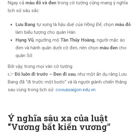
Ngay cả
màu đỏ và đen
trong cờ tướng cũng mang ý nghĩa
lịch sử sâu sắc:
Lưu Bang
tự xưng là
hậu duệ của Hồng Đế
, chọn
màu đỏ
làm biểu tượng cho quân Hán.
Hạng Vũ
, ngưỡng mộ
Tần Thủy Hoàng
, người mặc áo
đen và hành quân dưới cờ đen, nên chọn
màu đen
cho
quân Sở.
Bởi vậy, trong mọi ván cờ tướng:
👉
Đỏ luôn đi trước – Đen đi sau
, như một ẩn dụ rằng Lưu
Bang đã “đi trước một bước” và là người giành chiến thắng
sau cùng trong lịch sử.
covuasaigon.edu.vn
Ý nghĩa sâu xa của luật
“Vương bất kiến vương”