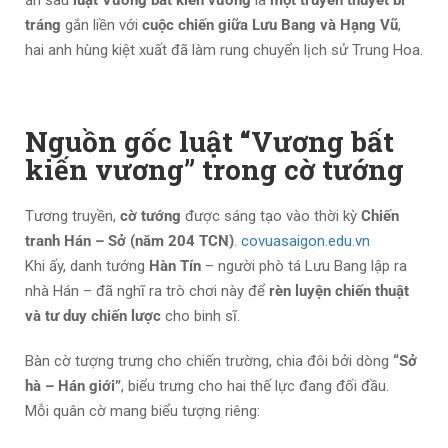
tráng
gắn liền với
cuộc chiến giữa Lưu Bang và Hạng Vũ
,
hai anh hùng kiệt xuất đã làm rung chuyển lịch sử Trung Hoa.
Nguồn gốc luật “Vương bất
kiến vương” trong cờ tướng
Tương truyền,
cờ tướng
được sáng tạo vào thời kỳ
Chiến
tranh Hán – Sở (năm 204 TCN)
.
covuasaigon.edu.vn
Khi ấy, danh tướng
Hàn Tín
– người phò tá Lưu Bang lập ra
nhà Hán – đã nghĩ ra trò chơi này để
rèn luyện chiến thuật
và tư duy chiến lược
cho binh sĩ.
Bàn cờ tượng trưng cho chiến trường, chia đôi bởi dòng
“Sở
hà – Hán giới”
, biểu trưng cho hai thế lực đang đối đầu.
Mỗi quân cờ mang biểu tượng riêng: