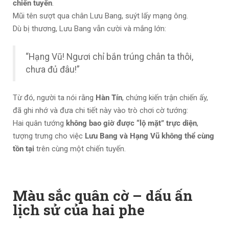
chiến tuyến
.
Mũi tên sượt qua chân Lưu Bang, suýt lấy mạng ông.
Dù bị thương, Lưu Bang vẫn cười và mắng lớn:
“Hạng Vũ! Ngươi chỉ bắn trúng chân ta thôi,
chưa đủ đâu!”
Từ đó, người ta nói rằng
Hàn Tín
, chứng kiến trận chiến ấy,
đã ghi nhớ và đưa chi tiết này vào trò chơi cờ tướng:
Hai quân tướng
không bao giờ được “lộ mặt” trực diện
,
tượng trưng cho việc
Lưu Bang và Hạng Vũ không thể cùng
tồn tại
trên cùng một chiến tuyến.
Màu sắc quân cờ – dấu ấn
lịch sử của hai phe