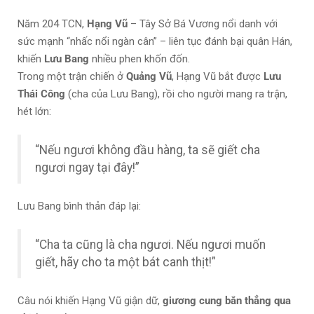
Năm 204 TCN,
Hạng Vũ
– Tây Sở Bá Vương nổi danh với
sức mạnh “nhấc nổi ngàn cân” – liên tục đánh bại quân Hán,
khiến
Lưu Bang
nhiều phen khốn đốn.
Trong một trận chiến ở
Quảng Vũ
, Hạng Vũ bắt được
Lưu
Thái Công
(cha của Lưu Bang), rồi cho người mang ra trận,
hét lớn:
“Nếu ngươi không đầu hàng, ta sẽ giết cha
ngươi ngay tại đây!”
Lưu Bang bình thản đáp lại:
“Cha ta cũng là cha ngươi. Nếu ngươi muốn
giết, hãy cho ta một bát canh thịt!”
Câu nói khiến Hạng Vũ giận dữ,
giương cung bắn thẳng qua