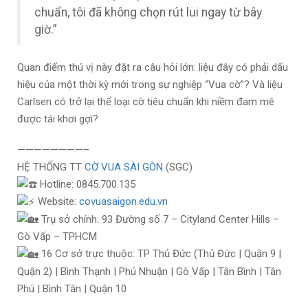
chuẩn, tôi đã không chọn rút lui ngay từ bây
giờ.”
Quan điểm thú vị này đặt ra câu hỏi lớn: liệu đây có phải dấu
hiệu của một thời kỳ mới trong sự nghiệp “Vua cờ”? Và liệu
Carlsen có trở lại thể loại cờ tiêu chuẩn khi niềm đam mê
được tái khơi gợi?
————————–
HỆ THỐNG TT
CỜ VUA SÀI GÒN
(SGC)
Hotline: 0845.700.135
Website:
covuasaigon.edu.vn
Trụ sở chính: 93 Đường số 7 – Cityland Center Hills –
Gò Vấp – TPHCM
16 Cơ sở trực thuộc: TP Thủ Đức (Thủ Đức | Quận 9 |
Quận 2) | Bình Thạnh | Phú Nhuận | Gò Vấp | Tân Bình | Tân
Phú | Bình Tân | Quận 10