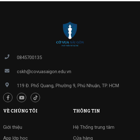
0845700135
cskh@covuasaigon.edu.vn
119 Đ. Phổ Quang, Phường 9, Phú Nhuận, TP. HCM
VỀ CHÚNG TÔI
THÔNG TIN
Giới thiệu
Hệ Thống trung tâm
App lớp học
Cửa hàng