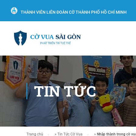
THÀNH VIÊN LIÊN ĐOÀN CỜ THÀNH PHỐ HỒ CHÍ MINH
TIN TỨC
Trang chủ
»
Tin Tức Cờ Vua
»
Nhập thành trong cờ vu