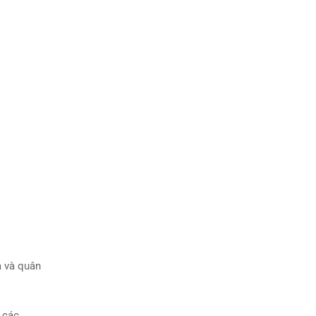
a và quân
 các