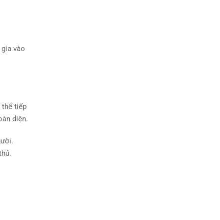
 gia vào
 thể tiếp
oàn diện.
ười.
thủ.