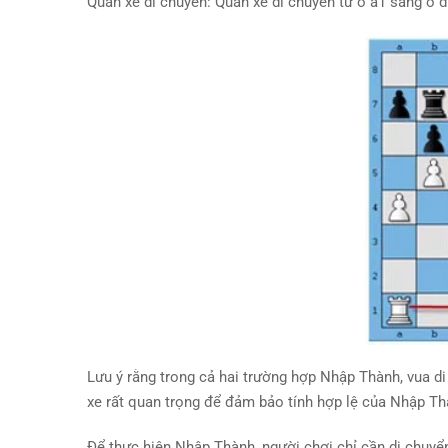
Quân xe di chuyển: Quân xe di chuyển từ ô a1 sang ô d1
Lưu ý rằng trong cả hai trường hợp Nhập Thành, vua di
xe rất quan trọng để đảm bảo tính hợp lệ của Nhập Th
Để thực hiện Nhập Thành, người chơi chỉ cần di chuyể