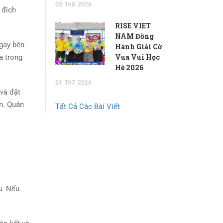
05
Th8
2026
 đích
RISE VIET
NAM Đồng
ngay bên
Hành Giải Cờ
Vua Vui Học
a trong
Hè 2026
21
Th7
2026
 và đặt
ơn. Quân
Tất Cả Các Bài Viết
u. Nếu