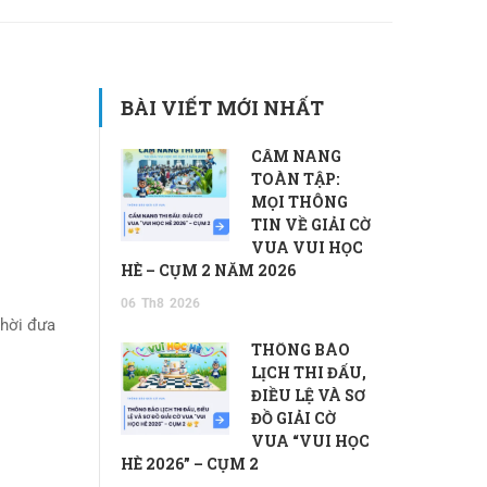
BÀI VIẾT MỚI NHẤT
CẨM NANG
TOÀN TẬP:
MỌI THÔNG
TIN VỀ GIẢI CỜ
VUA VUI HỌC
HÈ – CỤM 2 NĂM 2026
06
Th8
2026
thời đưa
THÔNG BÁO
LỊCH THI ĐẤU,
ĐIỀU LỆ VÀ SƠ
ĐỒ GIẢI CỜ
VUA “VUI HỌC
HÈ 2026” – CỤM 2