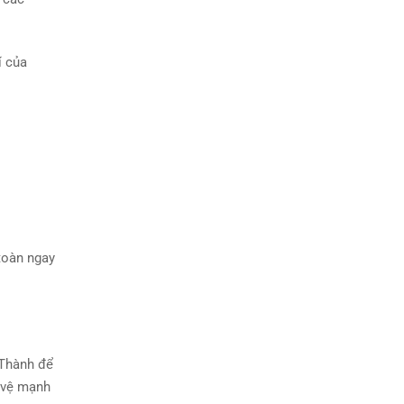
í của
 toàn ngay
 Thành để
o vệ mạnh