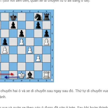
 (đối với bên đen, quân xe di chuyển từ ô a8 sang ô d8).
 chuyển hai ô và xe di chuyển sau ngay sau đó. Thứ tự di chuyển vu
ành.
n vua và quân xe theo các ô được đề cập ở trên. Sau khi hoàn thành