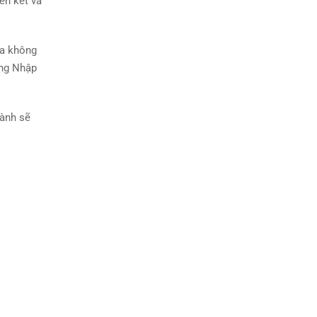
ên kết và
ua không
ằng Nhập
hành sẽ