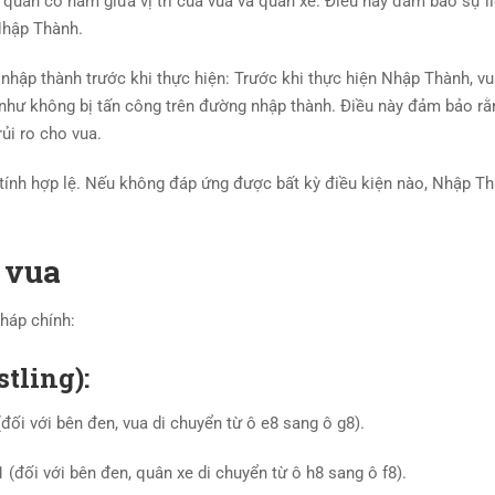
uân cờ nằm giữa vị trí của vua và quân xe. Điều này đảm bảo sự li
 Nhập Thành.
nhập thành trước khi thực hiện: Trước khi thực hiện Nhập Thành, v
g như không bị tấn công trên đường nhập thành. Điều này đảm bảo r
ủi ro cho vua.
 tính hợp lệ. Nếu không đáp ứng được bất kỳ điều kiện nào, Nhập T
 vua
háp chính:
tling):
đối với bên đen, vua di chuyển từ ô e8 sang ô g8).
 (đối với bên đen, quân xe di chuyển từ ô h8 sang ô f8).