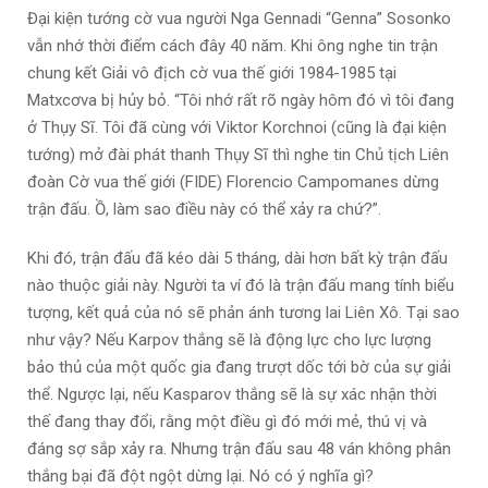
Đại kiện tướng cờ vua người Nga Gennadi “Genna” Sosonko
vẫn nhớ thời điểm cách đây 40 năm. Khi ông nghe tin trận
chung kết Giải vô địch cờ vua thế giới 1984-1985 tại
Matxcơva bị hủy bỏ. “Tôi nhớ rất rõ ngày hôm đó vì tôi đang
ở Thụy Sĩ. Tôi đã cùng với Viktor Korchnoi (cũng là đại kiện
tướng) mở đài phát thanh Thụy Sĩ thì nghe tin Chủ tịch Liên
đoàn Cờ vua thế giới (FIDE) Florencio Campomanes dừng
trận đấu. Ồ, làm sao điều này có thể xảy ra chứ?”.
Khi đó, trận đấu đã kéo dài 5 tháng, dài hơn bất kỳ trận đấu
nào thuộc giải này. Người ta ví đó là trận đấu mang tính biểu
tượng, kết quả của nó sẽ phản ánh tương lai Liên Xô. Tại sao
như vậy? Nếu Karpov thắng sẽ là động lực cho lực lượng
bảo thủ của một quốc gia đang trượt dốc tới bờ của sự giải
thể. Ngược lại, nếu Kasparov thắng sẽ là sự xác nhận thời
thế đang thay đổi, rằng một điều gì đó mới mẻ, thú vị và
đáng sợ sắp xảy ra. Nhưng trận đấu sau 48 ván không phân
thắng bại đã đột ngột dừng lại. Nó có ý nghĩa gì?