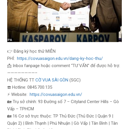
👉 Đăng ký học thử MIỄN
PHÍ:
https://covuasaigon.edu.vn/dang-ky-hoc-thu/
📩 Inbox fanpage hoặc comment “TƯ VẤN” để được hỗ trợ.
————————–
HỆ THỐNG TT
CỜ VUA SÀI GÒN
(SGC)
☎️ Hotline: 0845.700.135
⚡ Website:
https://covuasaigon.edu.vn/
🏡 Trụ sở chính: 93 Đường số 7 – Cityland Center Hills – Gò
Vấp – TPHCM
🏡 16 Cơ sở trực thuộc: TP Thủ Đức (Thủ Đức | Quận 9 |
Quận 2) | Bình Thạnh | Phú Nhuận | Gò Vấp | Tân Bình | Tân