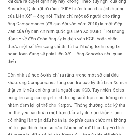
khi đưa ra quyết định này hay không. Theo suy nghĩ của ông
Sosonko, lý do rất rõ ràng. “FIDE hoàn toàn chịu ảnh hưởng
của Liên Xô” – ông nói. Thậm chí, một số người cho rằng
ông Campomanes (đã qua đời vào năm 2010) là một điệp
viên của Ủy ban An ninh quốc gia Liên Xô (KGB). “Tôi không
đồng ý về đồn đoán ông ấy là điệp viên KGB, hoặc nhận
được một số tiền cùng chỉ thị từ họ. Nhưng tôi tin ông ta
hoàn toàn đứng về phía Liên Xô” – ông Sosonko nêu quan
điểm.
Còn nhà sử học Soltis chỉ ra rằng, trong một số giải đấu
khác, ông Campomanes từng cản trở các kỳ thủ Liên Xô nên
thật vô lý nếu coi ông ta là người của KGB. Tuy nhiên, Soltis
cũng tin rằng các quyết định trong suốt trận đấu dường như
nhằm đem lại lợi thế cho Karpov. “Thông thường, các kỳ thủ
có thể yêu cầu hoãn một trận đấu vì lý do sức khỏe. Cũng
có những lần trận đấu hoãn lại do phía quan chức mà không
có lời giải thích thực sự nào. Nhưng có một bàn tay vô hình