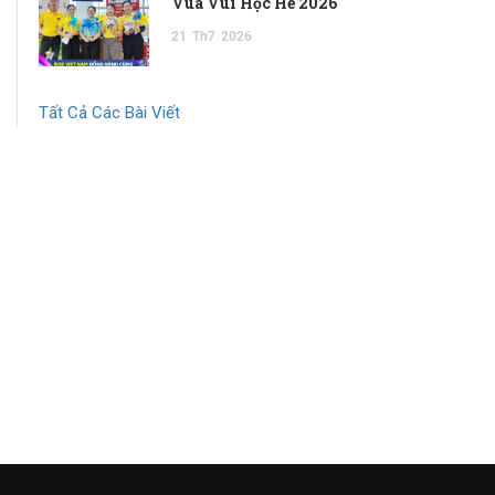
Vua Vui Học Hè 2026
21
Th7
2026
Tất Cả Các Bài Viết