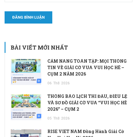
BÀI VIẾT MỚI NHẤT
CẨM NANG TOÀN TẬP: MỌI THÔNG
TIN VỀ GIẢI CỜ VUA VUI HỌC HÈ –
CỤM 2 NĂM 2026
06
Th8
2026
THÔNG BÁO LỊCH THI ĐẤU, ĐIỀU LỆ
VÀ SƠ ĐỒ GIẢI CỜ VUA “VUI HỌC HÈ
2026” – CỤM 2
05
Th8
2026
RISE VIET NAM Đồng Hành Giải Cờ