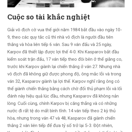
Cuộc so tài khắc nghiệt
Giải vô địch cờ vua thế giới năm 1984 bắt đầu vào ngày 10-
9, theo các quy tắc cũ thì nhà vô địch là người đầu tiên
thắng và hòa liên tiếp 6 ván. Sau 9 ván đấu và 25 ngày,
Karpov đã thiết lập được lợi thế 4-0. Khi Kasparov bắt đầu
kiểm soát trận đấu, 17 ván tiếp theo đôi bên ở thế giằng co,
trước khi Karpov giành lại chiến thắng ở ván 27. Nhưng nhà
vô địch đã không giữ được phong độ, ông mắc lỗi và trong
ván 32, Kasparov giành lại lợi thế. Karpov nghĩ rằng ông có
thể giành chiến thắng bằng cách chờ đối thủ phạm lỗi và lối
đánh này hiệu quả lúc đầu, nhưng Kasparov đã không nản
lòng. Cuối cùng, chính Karpov bị căng thẳng và có những
nước đi rất tệ do mất bình tĩnh. 14 ván tiếp theo 2 kỳ thủ
hòa, nhưng trong ván 47 và 48, Kasparov đã giành chiến
thắng 2 ván liên tiếp để đưa tỷ số trở lại 5-3. Đột nhiên,