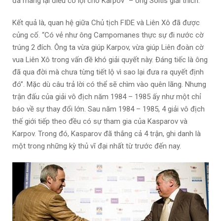
đã mang lại điều có lợi cho Karpov” – ông Soltis giải thích.
Kết quả là, quan hệ giữa Chủ tịch FIDE và Liên Xô đã được
củng cố. “Có vẻ như ông Campomanes thực sự đi nước cờ
trúng 2 đích. Ông ta vừa giúp Karpov, vừa giúp Liên đoàn cờ
vua Liên Xô trong vấn đề khó giải quyết này. Đáng tiếc là ông
đã qua đời mà chưa từng tiết lộ vì sao lại đưa ra quyết định
đó”. Mặc dù câu trả lời có thể sẽ chìm vào quên lãng. Nhưng
trận đấu của giải vô địch năm 1984 – 1985 ấy như một chỉ
báo về sự thay đổi lớn. Sau năm 1984 – 1985, 4 giải vô địch
thế giới tiếp theo đều có sự tham gia của Kasparov và
Karpov. Trong đó, Kasparov đã thắng cả 4 trận, ghi danh là
một trong những kỳ thủ vĩ đại nhất từ trước đến nay.