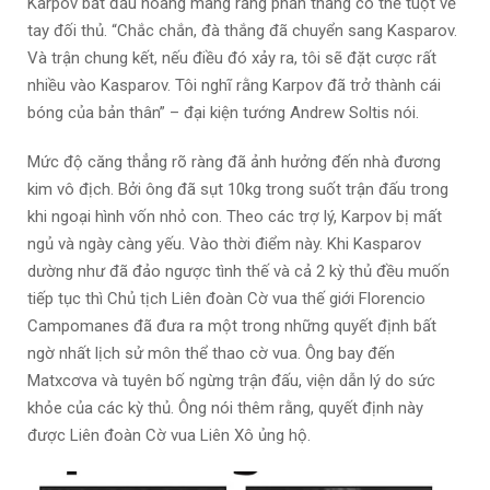
Karpov bắt đầu hoang mang rằng phần thắng có thể tuột về
tay đối thủ. “Chắc chắn, đà thắng đã chuyển sang Kasparov.
Và trận chung kết, nếu điều đó xảy ra, tôi sẽ đặt cược rất
nhiều vào Kasparov. Tôi nghĩ rằng Karpov đã trở thành cái
bóng của bản thân” – đại kiện tướng Andrew Soltis nói.
Mức độ căng thẳng rõ ràng đã ảnh hưởng đến nhà đương
kim vô địch. Bởi ông đã sụt 10kg trong suốt trận đấu trong
khi ngoại hình vốn nhỏ con. Theo các trợ lý, Karpov bị mất
ngủ và ngày càng yếu. Vào thời điểm này. Khi Kasparov
dường như đã đảo ngược tình thế và cả 2 kỳ thủ đều muốn
tiếp tục thì Chủ tịch Liên đoàn Cờ vua thế giới Florencio
Campomanes đã đưa ra một trong những quyết định bất
ngờ nhất lịch sử môn thể thao cờ vua. Ông bay đến
Matxcơva và tuyên bố ngừng trận đấu, viện dẫn lý do sức
khỏe của các kỳ thủ. Ông nói thêm rằng, quyết định này
được Liên đoàn Cờ vua Liên Xô ủng hộ.