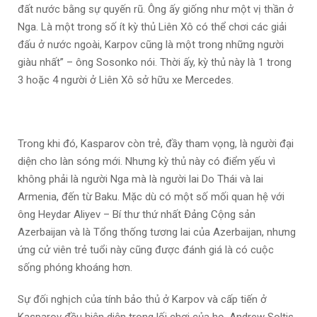
đất nước bằng sự quyến rũ. Ông ấy giống như một vị thần ở
Nga. Là một trong số ít kỳ thủ Liên Xô có thể chơi các giải
đấu ở nước ngoài, Karpov cũng là một trong những người
giàu nhất” – ông Sosonko nói. Thời ấy, kỳ thủ này là 1 trong
3 hoặc 4 người ở Liên Xô sở hữu xe Mercedes.
Trong khi đó, Kasparov còn trẻ, đầy tham vọng, là người đại
diện cho làn sóng mới. Nhưng kỳ thủ này có điểm yếu vì
không phải là người Nga mà là người lai Do Thái và lai
Armenia, đến từ Baku. Mặc dù có một số mối quan hệ với
ông Heydar Aliyev – Bí thư thứ nhất Đảng Cộng sản
Azerbaijan và là Tổng thống tương lai của Azerbaijan, nhưng
ứng cử viên trẻ tuổi này cũng được đánh giá là có cuộc
sống phóng khoáng hơn.
Sự đối nghịch của tính bảo thủ ở Karpov và cấp tiến ở