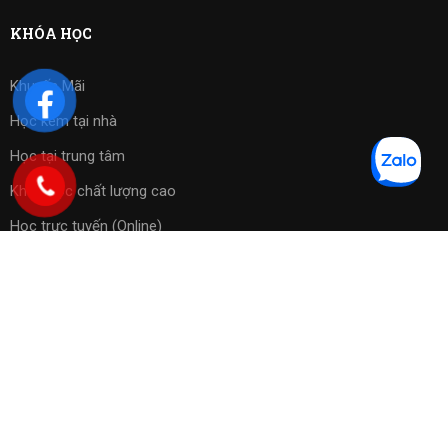
KHÓA HỌC
Khuyến Mãi
Học kèm tại nhà
Học tại trung tâm
Khóa học chất lượng cao
Học trực tuyến (Online)
Bài tập phần mềm
Copyright 2023 ©
Cờ Vua Sài Gòn