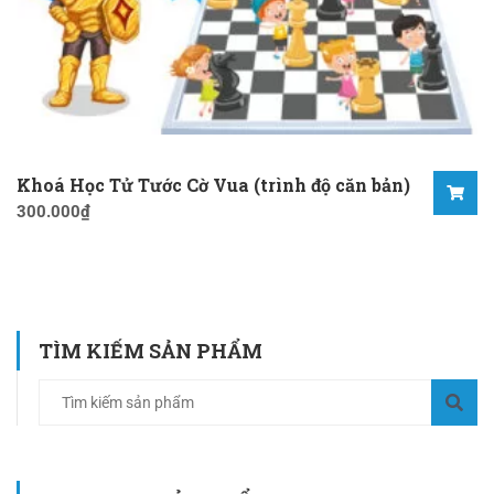
Khoá Học Tử Tước Cờ Vua (trình độ căn bản)
300.000
₫
TÌM KIẾM SẢN PHẨM