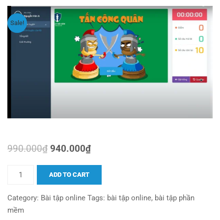
Sale!
990.000
₫
940.000
₫
ADD TO CART
Category:
Bài tập online
Tags:
bài tập online
,
bài tập phần
mềm