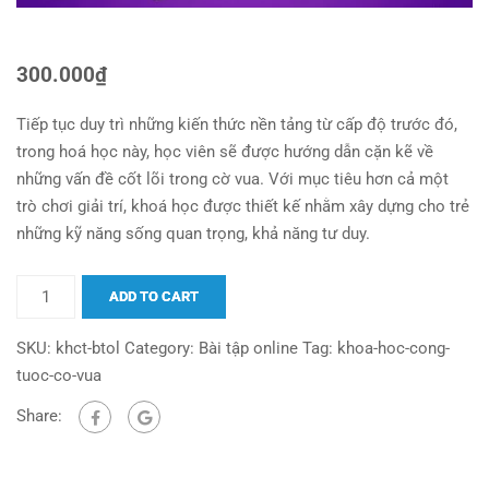
300.000
₫
Tiếp tục duy trì những kiến thức nền tảng từ cấp độ trước đó,
trong hoá học này, học viên sẽ được hướng dẫn cặn kẽ về
những vấn đề cốt lõi trong cờ vua. Với mục tiêu hơn cả một
trò chơi giải trí, khoá học được thiết kế nhằm xây dựng cho trẻ
những kỹ năng sống quan trọng, khả năng tư duy.
ADD TO CART
SKU:
khct-btol
Category:
Bài tập online
Tag:
khoa-hoc-cong-
tuoc-co-vua
Share: