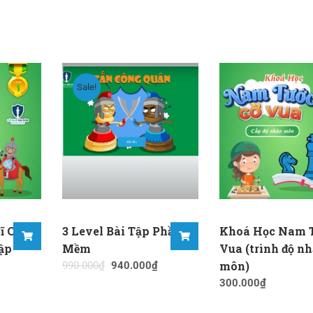
Sale!
ĩ Cờ
3 Level Bài Tập Phần
Khoá Học Nam 
ập
Mềm
Vua (trình độ n
môn)
990.000
₫
940.000
₫
300.000
₫