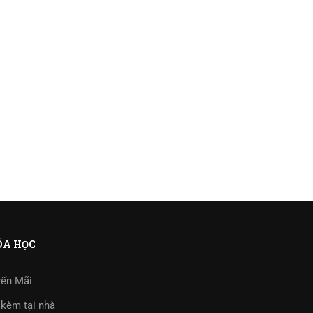
A HỌC
ến Mãi
kèm tại nhà