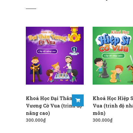
Khoá Học Đại Thân
Khoá Học Hiệp S
Vương Cờ Vua (trình độ
Vua (trình độ nh
nâng cao)
môn)
300.000
₫
300.000
₫