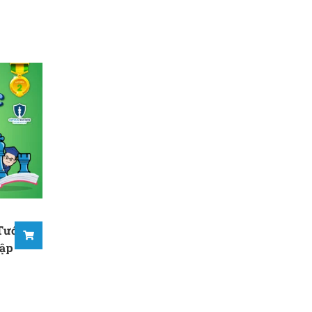
Tước Cờ
hập