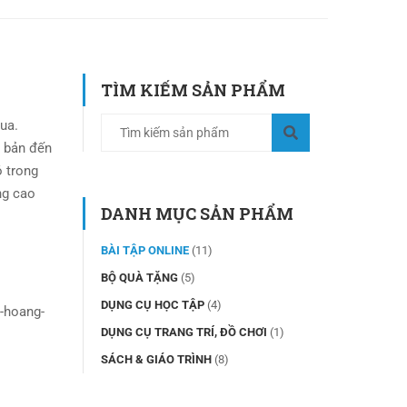
TÌM KIẾM SẢN PHẨM
ua.
 bản đến
ó trong
ng cao
DANH MỤC SẢN PHẨM
BÀI TẬP ONLINE
(11)
BỘ QUÀ TẶNG
(5)
DỤNG CỤ HỌC TẬP
(4)
-hoang-
DỤNG CỤ TRANG TRÍ, ĐỒ CHƠI
(1)
SÁCH & GIÁO TRÌNH
(8)