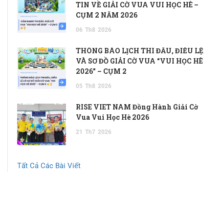
TIN VỀ GIẢI CỜ VUA VUI HỌC HÈ –
CỤM 2 NĂM 2026
06
Th8
2026
THÔNG BÁO LỊCH THI ĐẤU, ĐIỀU LỆ
VÀ SƠ ĐỒ GIẢI CỜ VUA “VUI HỌC HÈ
2026” – CỤM 2
05
Th8
2026
RISE VIET NAM Đồng Hành Giải Cờ
Vua Vui Học Hè 2026
21
Th7
2026
Tất Cả Các Bài Viết