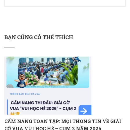
BẠN CŨNG CÓ THỂ THÍCH
CẨM NANG TOÀN TẬP: MỌI THÔNG TIN VỀ GIẢI
CỜ VUA VUI HỌC HÈ – CỤM 2 NĂM 2026