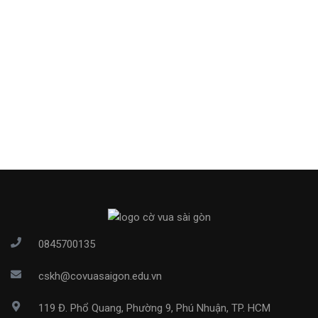
0845700135
cskh@covuasaigon.edu.vn
119 Đ. Phổ Quang, Phường 9, Phú Nhuận, TP. HCM