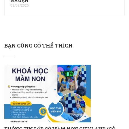
NHUẬN
08/09/2025
BẠN CŨNG CÓ THỂ THÍCH
THÔNG TIN LỚP CỜ MẦM NON CITYLAND (GÒ