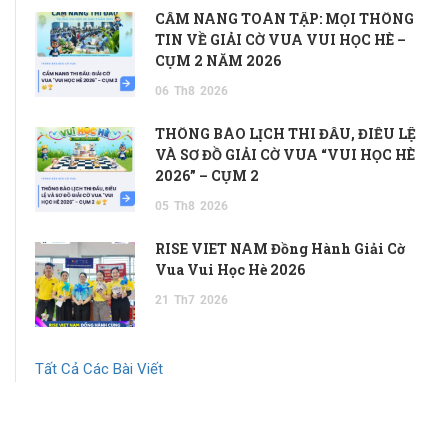
CẨM NANG TOÀN TẬP: MỌI THÔNG
TIN VỀ GIẢI CỜ VUA VUI HỌC HÈ –
CỤM 2 NĂM 2026
06
Th8
2026
THÔNG BÁO LỊCH THI ĐẤU, ĐIỀU LỆ
VÀ SƠ ĐỒ GIẢI CỜ VUA “VUI HỌC HÈ
2026” – CỤM 2
05
Th8
2026
RISE VIET NAM Đồng Hành Giải Cờ
Vua Vui Học Hè 2026
21
Th7
2026
Tất Cả Các Bài Viết