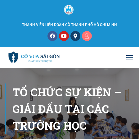
THÀNH VIÊN LIÊN ĐOÀN CỜ THÀNH PHỐ HỒ CHÍ MINH
TỔ CHỨC SỰ KIỆN –
GIẢI ĐẤU TẠI CÁC
TRƯỜNG HỌC