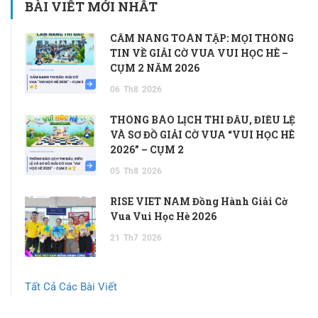
BÀI VIẾT MỚI NHẤT
CẨM NANG TOÀN TẬP: MỌI THÔNG
TIN VỀ GIẢI CỜ VUA VUI HỌC HÈ –
CỤM 2 NĂM 2026
06
Th8
2026
THÔNG BÁO LỊCH THI ĐẤU, ĐIỀU LỆ
VÀ SƠ ĐỒ GIẢI CỜ VUA “VUI HỌC HÈ
2026” – CỤM 2
05
Th8
2026
RISE VIET NAM Đồng Hành Giải Cờ
Vua Vui Học Hè 2026
21
Th7
2026
Tất Cả Các Bài Viết