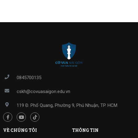
0845700135
cskh@covuasaigon.edu.vn
119 Đ. Phổ Quang, Phường 9, Phú Nhuận, TP. HCM
VỀ CHÚNG TÔI
THÔNG TIN