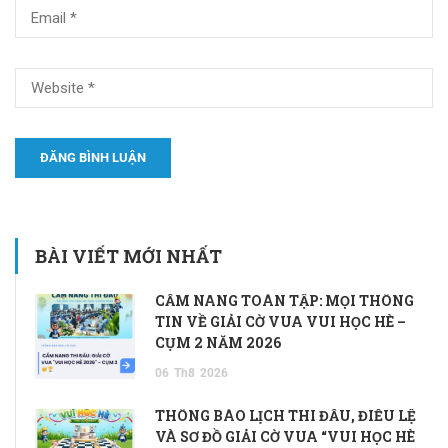
BÀI VIẾT MỚI NHẤT
CẨM NANG TOÀN TẬP: MỌI THÔNG
TIN VỀ GIẢI CỜ VUA VUI HỌC HÈ –
CỤM 2 NĂM 2026
06
Th8
2026
THÔNG BÁO LỊCH THI ĐẤU, ĐIỀU LỆ
VÀ SƠ ĐỒ GIẢI CỜ VUA “VUI HỌC HÈ