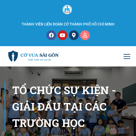
THÀNH VIÊN LIÊN ĐOÀN CỜ THÀNH PHỐ HỒ CHÍ MINH
TỔ CHỨC SỰ KIỆN -
GIẢI ĐẤU TẠI CÁC
TRƯỜNG HỌC