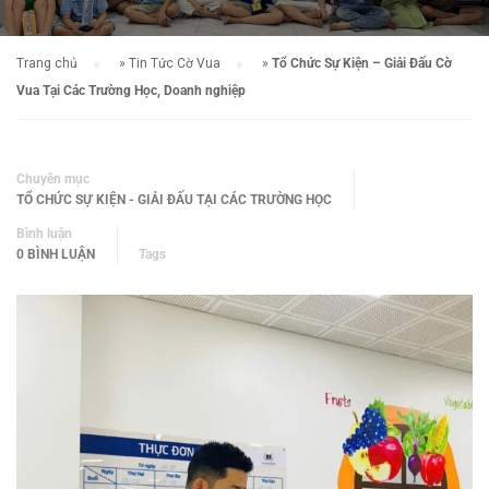
Trang chủ
»
Tin Tức Cờ Vua
»
Tổ Chức Sự Kiện – Giải Đấu Cờ
Vua Tại Các Trường Học, Doanh nghiệp
Chuyên mục
TỔ CHỨC SỰ KIỆN - GIẢI ĐẤU TẠI CÁC TRƯỜNG HỌC
Bình luận
0 BÌNH LUẬN
Tags