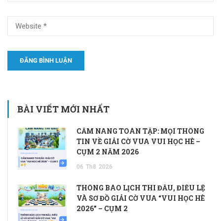
BÀI VIẾT MỚI NHẤT
CẨM NANG TOÀN TẬP: MỌI THÔNG
TIN VỀ GIẢI CỜ VUA VUI HỌC HÈ –
CỤM 2 NĂM 2026
06
Th8
2026
THÔNG BÁO LỊCH THI ĐẤU, ĐIỀU LỆ
VÀ SƠ ĐỒ GIẢI CỜ VUA “VUI HỌC HÈ
2026” – CỤM 2