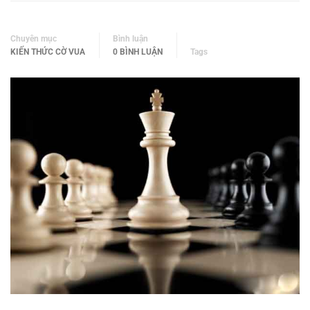
Chuyên mục
Bình luận
KIẾN THỨC CỜ VUA
0 BÌNH LUẬN
Tags