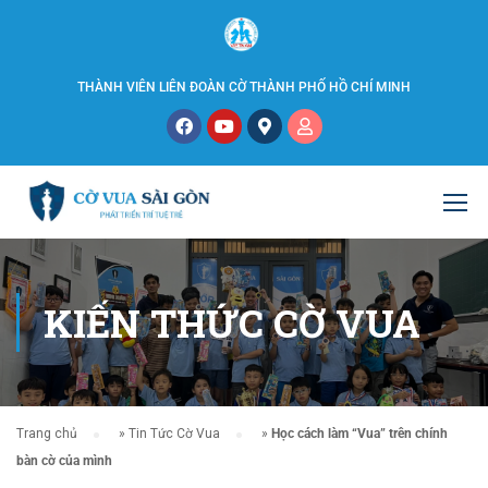
THÀNH VIÊN LIÊN ĐOÀN CỜ THÀNH PHỐ HỒ CHÍ MINH
KIẾN THỨC CỜ VUA
Trang chủ
»
Tin Tức Cờ Vua
»
Học cách làm “Vua” trên chính
bàn cờ của mình