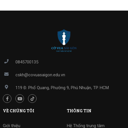
0845700135
cskh@covuasaigon.edu.vn
119 Đ. Phổ Quang, Phường 9, Phú Nhuận, TP. HCM
VỀ CHÚNG TÔI
THÔNG TIN
Giới thiệu
Hệ Thống trung tâm